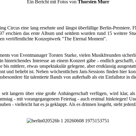
Ein Bericht mit Fotos von
Thorsten Murr
g Circus eine lang ersehnte und längst überfällige Berlin-Premiere. 
 erschien das erste Album und seitdem wurden rund 15 weitere Studi
onen veröffentlichte Konzeptwerk "The Eternal Moment".
ments von Eventmanager Torsten Starke, vielen Musikfreunden sicherli
in hinreichendes Interesse an einem Konzert gäbe - endlich geschaff
e bis mittlere, etwas unspektakulär gelegene, aber erstklassig ausgestat
nt und beliebt ist. Neben wöchentlichen Jam-Sessions finden hier konz
nsbesondere für talentierte Bands von außerhalb als ein Einfallstor in d
 seit langem über eine große Anhängerschaft verfügen, wird klar, 
amstag - mit vorangegangenem Feiertag - auch erstmal hinkriegen! Und 
n - vielleicht hat es ja geklappt. Als es drinnen losgeht, steht jedenf