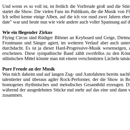
Und wenn es so voll ist, ist freilich die Vorfreude groß und die 
startet die Show. Die vielen Fans im Publikum, die die Musik von Fly
Ich selbst kenne einige Alben, auf die ich vor rund zwei Jahren eher
date" war und heute nun wie viele andere auch voller Spannung auf d
Wie ein fliegender Zirkus
Flying Circus sind Rüdiger Blömer an Keyboard und Geige, Dietmar
Frontmann und Sänger agiert, im weiteren Verlauf aber auch unters
durchdacht. Es ist ja dieser Hard-Progressive-Musik wesenseigen, z
erscheinen. Diese sympathische Band zählt zweifellos zu den Könn
stilistischen Mittel könnte man mit einem verschmitzten Lächeln tatsä
Pure Freude an der Musik
Was mich daheim und auf langen Zug- und Autofahrten bereits nachhalt
talentierter und überaus agiler Rock-Performer, der die Show in B
homogenes rhythmisches und melodisches Gesamtbild erzeugen. Die
während der ausgedehnten Stücke mal mehr auf das eine und dann wie
zusammen.