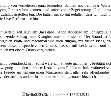
Stimmung von vorneherein ganz besonders. Schnell noch ein paar Wor
ing Circus schon kennen, sind sofort voller Begeisterung. Und die wen
 zufällig gestoßen bin. Die hatten mir so gut gefallen, dass ich mich
ie Live-Performance bin.
 Berteld, seit 2025 am Bass dabei, Ande Roderigo am Schlagzeug, M
tützende Schlag- und Klanginstrumente beisteuert. Der Sound ist fet
ugleich kraft- und machtvoll wie auch filigran, mit vielen klanglic
ern dieses anspruchsvollen Genres, das sie mit Leidenschaft und au
chlich mit einem Zirkus vergleichen.
ig beeindruckt hat - sonst wäre ich ja heute nicht hier -, bestätigt s
ewegung und den direkten Kontakt zum Publikum hält, während seine v
 Freude am gemeinsamen Musizieren steht allen sehr offenkundig in
der auf das andere Instrument zu hören, genauer hinzuschauen und de