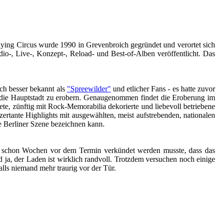
Flying Circus wurde 1990 in Grevenbroich gegründet und verortet sich
o-, Live-, Konzept-, Reload- und Best-of-Alben veröffentlicht. Das
ch besser bekannt als
"Spreewilder"
und etlicher Fans - es hatte zuvor
t, die Hauptstadt zu erobern. Genaugenommen findet die Eroberung im
tete, zünftig mit Rock-Memorabilia dekorierte und liebevoll betriebene
ertante Highlights mit ausgewählten, meist aufstrebenden, nationalen
ie Berliner Szene bezeichnen kann.
als schon Wochen vor dem Termin verkündet werden musste, dass das
ja, der Laden ist wirklich randvoll. Trotzdem versuchen noch einige
alls niemand mehr traurig vor der Tür.