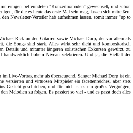
te mit einigen befreundeten "Konzertnomaden" gewechselt, und schon
igen, für die es heute das erste Mal sein mag, lassen sich mitreißen.
 in den Newsletter-Verteiler hab aufnehmen lassen, somit immer "up to
ichael Rick an den Gitarren sowie Michael Dorp, der vor allem als
t, die Songs sind stark. Alles wirkt sehr dicht und kompositorisch
hen Details und mitunter längeren solistischen Exkursen gewürzt, zu
f handwerklich hohem Niveau zelebrieren. Und ja, die Vielfalt der
ich im Live-Vortrag mehr als überzeugend. Sänger Michael Dorp ist ein
ersierten und virtuosen Mitspieler ein facettenreiches, aber stets
s Gesicht geschrieben, und für mich ist es ein großes Vergnügen,
n Melodien zu folgen. Es passiert so viel - und es passt doch alles