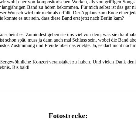
wir wohl eher von kompositorischen Werken, als von griffigen Songs 
er langjährigen Band zu hören bekommen. Für mich selbst ist das gar n
ser Wunsch wird mir mehr als erfüllt. Der Applaus zum Ende einer jede
 konnte es nur sein, dass diese Band erst jetzt nach Berlin kam?
 so scheint es. Zumindest geben sie uns viel von dem, was sie draufha
t schon spät, muss ja dann auch mal Schluss sein, wobei die Band aber 
los Zustimmung und Freude über das erlebte. Ja, es darf nicht nochmal
ußergewöhnliche Konzert veranstaltet zu haben. Und vielen Dank denj
ebnis. Bis bald!
Fotostrecke: