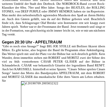
weiteren Umfeld der Stadt den Dorfrock. Die NORDROCK-Band covert Rock-
Klassiker der 60er, 70er und 80er Jahre. Songs der BEATLES, der ROLLING
STONES, von DEEP PURPLE oder JIMMY HENDRIX haben sie im Repertoire.
Man merkt den nebenberuflich agierenden Musikern den Spaß an ihrem Hobby
an. Auch den Gästen gefällt, was da auf der Bühne geboten wird. Beachtlich
finde ich, dass Schlagzeuger Olaf Brenke sein Instrument erst seit knapp zwei
Jahren spielt. Vorher war er der Frontmann der Band. Jetzt trommelt und singt er
in der Formation, was gleichzeitig nicht immer leicht ist, wie er mir am nächsten
Tag verrät.
Gegen 20:30 Uhr - APFELTRAUM
"Gibt es noch eine Ansage?" fragt BIG JOE STOLLE mit Berliner Akzent übers
Mikro. Es gibt keine, also beginnt die Band ihr Programm ohne Ankündigung.
Das Wetter spielt mit und der Platz vor der Bühne hat sich deutlich gefüllt. Kein
Wunder, denn immerhin stehen mit ROBERT und MORITZ zwei der Söhne des
viel zu früh verstorbenen CÄSAR PETER GLÄSER auf der Bühne in
Schmadebeck. CÄSAR war bekanntlich Gitarrist der legendären Band RENFT.
Auch bei KARUSSELL hinterließ er seine Spuren. "Cäsars Söhne spielen Cäsars
Songs" lautet das Motto des Bandprojekts APFELTRAUM, mit dem ROBERT
und MORITZ GLÄSER das musikalische Erbe ihres Vaters am Leben erhalten.
Sie