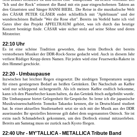
"Ich und der Rock" erinnert die Band mit ein paar eingeschobenen Takten an
den Gitarristen und Sänger HANSI BIEBL. Die Reise in die musikalische Welt
des CÄSAR PETER GLÄSER endet schließlich mit "Apfeltraum" und der
wunderschönen Ballade "Wer die Rose ehrt". Bereits im Vorfeld hatte ich viel
Gutes über das Projekt APFELTRAUM gehört, was ich durch das heutige
Konzert bestätigt finde. CÄSAR wäre sicher stolz auf seine Söhne und deren
Mitstreiter.
22:10 Uhr
Es ist eine schöne Tradition geworden, dass beim Dorfrock der bereits
verstorbenen Musiker der DDR-Rock-Szene gedacht wird. Auch in diesem Jahr
verliest Rüdiger Kropp deren Namen. Für jeden wird eine Feuerwerks-Rakete in
den Himmel geschickt.
22:20 - Umbaupause
Inzwischen hat leichter Regen eingesetzt. Die niedrigen Temperaturen sorgen
für einen gestiegenen Bedarf an heißen Getränken. Der Nachschub an Kaffee
wird nur schleppend sichergestellt. Als ich meinen Kaffee endlich bekomme,
kann ich den Plastebecher kaum halten, da das Getränk frisch aufgebrüht wurde.
Die Umbaupause bietet Gelegenheit für Gespräche. So lerne ich die japanische
Musikwissenschaftlerin Tomoko Takaoko kennen, die in Deutschland studiert
hat. In einer aktuellen Studienarbeit setzt sie sich mit der Musik aus der DDR
auseinander. Ihr spezielles Interesse gilt dabei dem sogenannten Ostrock. Sie ist
extra nach Schmadebeck gekommen, um den Dorfrock einmal mitzuerleben.
Bereits am Samstag muss sie zurück nach Kyoto fliegen.
22:40 Uhr - MY'TALLICA - METALLICA Tribute Band