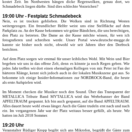
kostet Zeit. Im Nordwesten hängen dicke Regenwolken, genau dort, wo
Schmadebeck liegen dürfte. Sind dies schlechte Vorzeichen?
19:00 Uhr - Festplatz Schmadebeck
Nein, es ist trocken geblieben. Die Wolken sind in Richtung Westen
weitergezogen. Ein freundlicher Helfer weist uns eine Stellfläche auf dem
Parkplatz zu. An der Kasse bekommen wir grüne Bändchen, die uns berechtigen,
den Platz zu betreten. Die Dame an der Kasse möchte wissen, für wen ich
fotografieren und schreiben werde. Unser Portal www.deutsche-mugge.de
kannte sie bisher noch nicht, obwohl wir seit Jahren über den Dorfrock
berichten.
Auf dem Platz sorgen wir erstmal für unser leibliches Wohl. Mit Wein und Bier
begeben wir uns in das offene Zelt, denn es könnte ja noch Regen geben. Wie
jedes Jahr treffen wir dort einen ehemaligen Kollegen von mir. Peter ist Fan der
härteren Klänge, kennt sich jedoch auch in der lokalen Musikszene gut aus. So
bekomme ich einige Insider-Informationen zur NORDROCK-Band, die heute
als erste Aufspielen wird.
Im Moment checken die Musiker noch den Sound. Über das Transparent der
METALLICA Tribute Band MY'TALLICA wird das Werbebanner der Band
APFELTRAUM gespannt. Ich bin auch gespannt, auf die Band APFELTRAUM.
Alles dauert heute wohl etwas länger. Auch die Gäste trudeln erst nach und nach
ein. Im vergangenen Jahr war der Platz weitaus besser gefüllt, als heute. Wir
hatten im Juli 2018 Sommer.
19:20 Uhr
Veranstalter Rüdiger Kropp begibt sich ans Mikrofon, begrüßt die Gäste zum