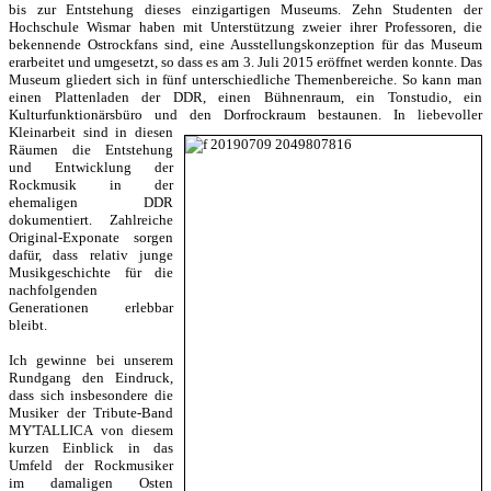
bis zur Entstehung dieses einzigartigen Museums. Zehn Studenten der
Hochschule Wismar haben mit Unterstützung zweier ihrer Professoren, die
bekennende Ostrockfans sind, eine Ausstellungskonzeption für das Museum
erarbeitet und umgesetzt, so dass es am 3. Juli 2015 eröffnet werden konnte. Das
Museum gliedert sich in fünf unterschiedliche Themenbereiche. So kann man
einen Plattenladen der DDR, einen Bühnenraum, ein Tonstudio, ein
Kulturfunktionärsbüro und den Dorfrockraum bestaunen.
In liebevoller
Kleinarbeit sind in diesen
Räumen die Entstehung
und Entwicklung der
Rockmusik in der
ehemaligen DDR
dokumentiert. Zahlreiche
Original-Exponate sorgen
dafür, dass relativ junge
Musikgeschichte für die
nachfolgenden
Generationen erlebbar
bleibt.
Ich gewinne bei unserem
Rundgang den Eindruck,
dass sich insbesondere die
Musiker der Tribute-Band
MY'TALLICA von diesem
kurzen Einblick in das
Umfeld der Rockmusiker
im damaligen Osten