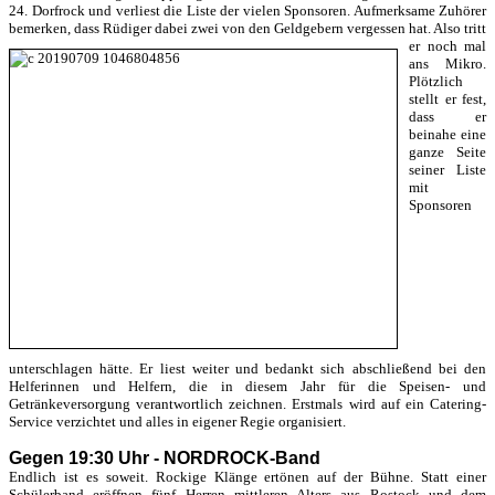
24. Dorfrock und verliest die Liste der vielen Sponsoren. Aufmerksame Zuhörer
bemerken, dass Rüdiger dabei zwei von den Geldgebern vergessen hat.
Also tritt
er noch mal
ans Mikro.
Plötzlich
stellt er fest,
dass er
beinahe eine
ganze Seite
seiner Liste
mit
Sponsoren
unterschlagen hätte. Er liest weiter und bedankt sich abschließend bei den
Helferinnen und Helfern, die in diesem Jahr für die Speisen- und
Getränkeversorgung verantwortlich zeichnen. Erstmals wird auf ein Catering-
Service verzichtet und alles in eigener Regie organisiert.
Gegen 19:30 Uhr - NORDROCK-Band
Endlich ist es soweit. Rockige Klänge ertönen auf der Bühne. Statt einer
Schülerband eröffnen fünf Herren mittleren Alters aus Rostock und dem