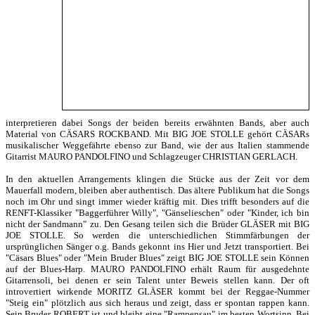
interpretieren dabei Songs der beiden bereits erwähnten Bands, aber auch
Material von CÄSARS ROCKBAND. Mit BIG JOE STOLLE gehört CÄSARs
musikalischer Weggefährte ebenso zur Band, wie der aus Italien stammende
Gitarrist MAURO PANDOLFINO und Schlagzeuger CHRISTIAN GERLACH.
In den aktuellen Arrangements klingen die Stücke aus der Zeit vor dem
Mauerfall modern, bleiben aber authentisch. Das ältere Publikum hat die Songs
noch im Ohr und singt immer wieder kräftig mit. Dies trifft besonders auf die
RENFT-Klassiker "Baggerführer Willy", "Gänselieschen" oder "Kinder, ich bin
nicht der Sandmann" zu. Den Gesang teilen sich die Brüder GLÄSER mit BIG
JOE STOLLE. So werden die unterschiedlichen Stimmfärbungen der
ursprünglichen Sänger o.g. Bands gekonnt ins Hier und Jetzt transportiert. Bei
"Cäsars Blues" oder "Mein Bruder Blues" zeigt BIG JOE STOLLE sein Können
auf der Blues-Harp. MAURO PANDOLFINO erhält Raum für ausgedehnte
Gitarrensoli, bei denen er sein Talent unter Beweis stellen kann. Der oft
introvertiert wirkende MORITZ GLÄSER kommt bei der Reggae-Nummer
"Steig ein" plötzlich aus sich heraus und zeigt, dass er spontan rappen kann.
Sein Bruder ROBERT ist und bleibt eine "Rampensau" im besten Wortsinn. Bei