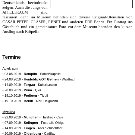
Deutschlands beeindruckt
zeigen. Auch die Jungs von
APFELTRAUM sind
fasziniert, denn im Museum befinden sich diverse Original-Utensilien von
CÄSAR PETER GLÄSER, RENFT und anderen DDR-Bands. Ein Eintrag ins
Gästebuch und ein gemeinsames Foto vor dem Museum beenden den kurzen
Ausflug nach Kröpelin.
Termine
Apfeltraum
• 03.08.2019 -
Remplin
- Schloßkapelle
• 24.08.2019 -
Heideblick/OT Gehren
- Waldbad
• 14.09.2019 -
Torgau
- Kulturbastion
• 28.09.2019 -
Pirna
- Q24
• 18.10.2019 -
Freiberg
- Tivoli
• 19.10.2019 -
Berlin
- Neu-Helgoland
Mytallica
• 22.08.2019 -
München
- Hardrock Café
• 07.09.2019 -
Solingen
- Festhalle Ohligs
• 14.09.2019 -
Lingen
- Alter Schlachthof
• 20.09.2019 -
Oldenburg
- Cadillac