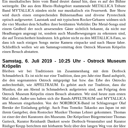
Ein musikalisches Intro vom Band deutet darauf hin, dass es auf der Bühne
weitergeht. Die aus dem Rhein-/Ruhrgebiet stammende METALLICA Tribute
Band MY'TALLICA zünden nicht nur musikalisch ein Feuerwerk. Ihre Show
wird durch einen entsprechenden Bühnenaufbau und diverse Pyrotechnik
optisch aufgewertet. Lautstark und mit typischem Rocker-Gebaren widmen sich
die vier Musiker dem Schaffen ihrer berühmten Vorbilder. Die Metal-Songs sind
einem Großteil der noch anwesenden Gäste sichtlich bekannt, da nicht nur
Headbangen angesagt ist, sondern auch Mundbewegungen zu erkennen sind,
die auf Textsicherheit hindeuten. Ich gehöre nicht zu den METALLICA-Fans, so
dass ich nach einigen Songs meine Kamera einpacke und nach Hause fahre.
Schließlich wollen wir am Samstagvormittag dem Ostrock Museum Kröpelin
einen Besuch abstatten.
Samstag, 6. Juli 2019 - 10:25 Uhr - Ostrock Museum
Kröpelin
Bleiben wir bei Traditionen im Zusammenhang mit dem Dorfrock
Schmadebeck. Es ist nicht nur eine Tradition, dass pro Jahr eine Band aufspielt,
die den sogenannten Ostrock mitgeprägt hat bzw. das Erbe des Ostrocks
aufrechterhält, wie APFELTRAUM. Es gehört auch zur Tradition, dass die
Musiker, die am Abend in Schmadebeck aufgetreten sind, am Folgetag dem
Ostrock Museum Kröpelin einen Besuch abstatten. Wir sind heute zum ersten
Mal dabei. Außer uns haben sich die Bands APFELTRAUM und MY'TALLICA
am Museum eingefunden. Von der NORDROCK-Band ist Schlagzeuger Olaf
Brenke der Einladung gefolgt. Auch Frau Tomoko Takaoko aus Japan ist mit
ihrem Gastgeber, dem Rostocker Musiker Thomas Lehner gekommen. Thomas
ist einer der drei Kuratoren des Museums. Der Kröpeliner Bürgermeister Thomas
Gutteck, Kurator Reinhardt Dankert sowie Dorfrock-Veranstalter und Kurator
Rüdiger Kropp berichten mit hörbarem Stolz über den langen Weg von der Idee