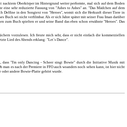
t nacktem Oberkörper im Hintergrund weiter performte, mal sich auf dem Boden
e eine sehr reduzierte Fassung von "Ashes to Ashes" an. "Das Mädchen auf dem
h Delfine in den Songtext von "Heroes", womit sich die Herkunft dieser Tiere in
s Buch sei nicht verfilmbar. Als er sich Jahre später mit seiner Frau Iman darüber
ungen zum Buch spielten er und seine Band das eben schon erwähnte "Heroes". Das
hern vorzulesen. Ich freute mich sehr, dass er nicht einfach die kommerziellen
etzte Lied des Abends erklang: "Let´s Dance".
 dass "I'm only Dancing - Scheer singt Bowie" durch die Initiative Musik mit
b man es nach der Premiere in FFO auch woanders noch sehen kann, ist hier nicht
 oder andere Bowie-Platte gehört wurde.