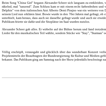
Beim Song "China Girl" begann Alexander Scheer sich langsam zu entkleiden, 
räkelnd, mal "tanzend". Zum Schluss kam er mit einem recht farbenfrohen und
Delphin" von dem italienschen Arzt Alberto Denti Pirajno war ein weiteres von 
seinem Lied nun erklären lässt. Bowie wurde in den 70er Jahren mal gefragt, ob er
unterhielt, kam heraus, dass auch sie dasselbe gefragt wurde und auch sie erwi
Publikum feierte sie dafür und die Sitzplätze im Saal wurden nutzlos.
Alexander Scheer gab alles. Er wirbelte auf der Bühne herum und fand trotzdem
Lieder für den musikalischen Teil wählte, sondern Stücke wie "Stay", "Starman" od
Völlig erschöpft, verausgabt und glücklich über das wunderbare Konzert verl
Projektmitteln der Beauftragten der Bundesregierung für Kultur und Medien gefö
bekannt. Das Publikum ging am Samstag nach der Show jedenfalls beschwingt na