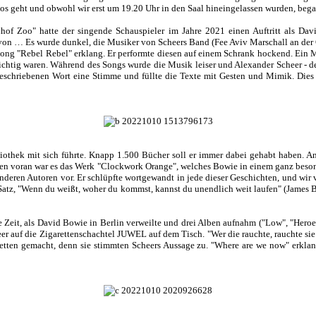
los geht und obwohl wir erst um 19.20 Uhr in den Saal hineingelassen wurden, began
nhof Zoo" hatte der singende Schauspieler im Jahre 2021 einen Auftritt als D
n … Es wurde dunkel, die Musiker von Scheers Band (Fee Aviv Marschall an der G
ong "Rebel Rebel" erklang. Er performte diesen auf einem Schrank hockend. Ein M
chtig waren. Während des Songs wurde die Musik leiser und Alexander Scheer - de
 geschriebenen Wort eine Stimme und füllte die Texte mit Gesten und Mimik. Dies
iothek mit sich führte. Knapp 1.500 Bücher soll er immer dabei gehabt haben. An 
Allen voran war es das Werk "Clockwork Orange", welches Bowie in einem ganz beso
nderen Autoren vor. Er schlüpfte wortgewandt in jede dieser Geschichten, und wir
Satz, "Wenn du weißt, woher du kommst, kannst du unendlich weit laufen" (James Ba
die Zeit, als David Bowie in Berlin verweilte und drei Alben aufnahm ("Low", "Her
er auf die Zigarettenschachtel JUWEL auf dem Tisch. "Wer die rauchte, rauchte sie
etten gemacht, denn sie stimmten Scheers Aussage zu. "Where are we now" erkla