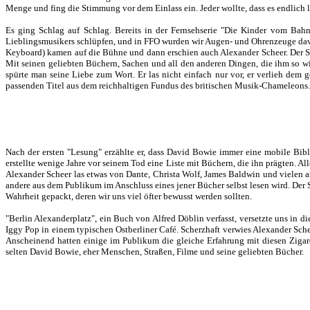
Menge und fing die Stimmung vor dem Einlass ein. Jeder wollte, dass es endlich 
Es ging Schlag auf Schlag. Bereits in der Fernsehserie "Die Kinder vom Bah
Lieblingsmusikers schlüpfen, und in FFO wurden wir Augen- und Ohrenzeuge davo
Keyboard) kamen auf die Bühne und dann erschien auch Alexander Scheer. Der S
Mit seinen geliebten Büchern, Sachen und all den anderen Dingen, die ihm so wi
spürte man seine Liebe zum Wort. Er las nicht einfach nur vor, er verlieh dem
passenden Titel aus dem reichhaltigen Fundus des britischen Musik-Chameleons.
Nach der ersten "Lesung" erzählte er, dass David Bowie immer eine mobile Bibl
erstellte wenige Jahre vor seinem Tod eine Liste mit Büchern, die ihn prägten. 
Alexander Scheer las etwas von Dante, Christa Wolf, James Baldwin und vielen a
andere aus dem Publikum im Anschluss eines jener Bücher selbst lesen wird. Der 
Wahrheit gepackt, deren wir uns viel öfter bewusst werden sollten.
"Berlin Alexanderplatz", ein Buch von Alfred Döblin verfasst, versetzte uns in 
Iggy Pop in einem typischen Ostberliner Café. Scherzhaft verwies Alexander Sche
Anscheinend hatten einige im Publikum die gleiche Erfahrung mit diesen Zigar
selten David Bowie, eher Menschen, Straßen, Filme und seine geliebten Bücher.