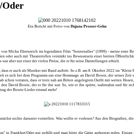
t/Oder
Dajana Prosser-Gehn
Ein Bericht mit Fotos von
Satz von Micha Ehrenreich im legendären Film "Sonnenallee" (1999) - meine erste B
erien oder auch mit Theaterrollen verstärkt ins Bewusstsein einer breiten Öffentlic
 aber nur einer der vielen Preise, die er für seine Darstellungen erhielt.
, dass er auch als Musiker mit Band auftritt. So z.B. am 8. Oktober 2022 im "Kleis
delt es sich bei dem Programm um eine Hommage an David Bowie, der seiner Zeit we
rab schon verraten, dass er trotz nah am Briten angelegtem Outfit mit weiten Hose
en David Bowie, der er für ihn war. So, wie er ihn spürte, wahrnahm und für sich 
rag der Bowie-Lieder einmal mehr!
nächst nichts darunter vorstellen. Was wollte er vorlesen? Aus den Biografien, di
m" in Frankfurt/Oder gut gefüllt und man hörte die Gäste aufgeregt reden. Einige -