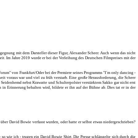
egegnung mit dem Darsteller dieser Figur, Alexander Scheer. Auch wenn das nicht
hkeit. Im Jahre 2019 wurde er bei der Verleihung des Deutschen Filmpreises mit der
t Forum" von Frankfurt/Oder bei der Premiere seines Programms "I´m only dancing -
it voraus war und viel zu früh verstarb. Eine große Herausforderung, die Scheer
n, Seidenhemd nebst Krawatte und Schulterpolster verstärktem Sakko gar nicht erst
in Erinnerung behalten wird, bildete er ihn auf der Bühne ab. Dies tat er in der
e über David Bowie verfasst wurden, oder hatte er selbst etwas niedergeschrieben?
 so wie ich - trugen ein David Bowie Shirt. Die Presse schlängelte sich durch die