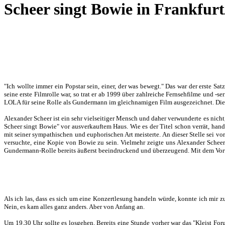
Scheer singt Bowie in Frankfur
"Ich wollte immer ein Popstar sein, einer, der was bewegt." Das war der erste 
seine erste Filmrolle war, so trat er ab 1999 über zahlreiche Fernsehfilme und -s
LOLA für seine Rolle als Gundermann im gleichnamigen Film ausgezeichnet. Dies war
Alexander Scheer ist ein sehr vielseitiger Mensch und daher verwunderte es nicht
Scheer singt Bowie" vor ausverkauftem Haus. Wie es der Titel schon verrät, han
mit seiner sympathischen und euphorischen Art meisterte. An dieser Stelle sei vo
versuchte, eine Kopie von Bowie zu sein. Vielmehr zeigte uns Alexander Scheer d
Gundermann-Rolle bereits äußerst beeindruckend und überzeugend. Mit dem Vort
Als ich las, dass es sich um eine Konzertlesung handeln würde, konnte ich mir zu
Nein, es kam alles ganz anders. Aber von Anfang an.
Um 19.30 Uhr sollte es losgehen. Bereits eine Stunde vorher war das "Kleist Foru