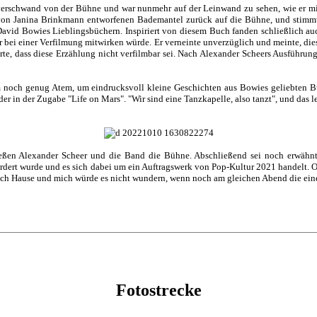
verschwand von der Bühne und war nunmehr auf der Leinwand zu sehen, wie er mi
 von Janina Brinkmann entworfenen Bademantel zurück auf die Bühne, und stimmt
David Bowies Lieblingsbüchern. Inspiriert von diesem Buch fanden schließlich auc
 bei einer Verfilmung mitwirken würde. Er verneinte unverzüglich und meinte, diese
derte, dass diese Erzählung nicht verfilmbar sei. Nach Alexander Scheers Ausführ
 noch genug Atem, um eindrucksvoll kleine Geschichten aus Bowies geliebten Büc
er in der Zugabe "Life on Mars". "Wir sind eine Tanzkapelle, also tanzt", und das l
ießen Alexander Scheer und die Band die Bühne. Abschließend sei noch erwähnt,
rdert wurde und es sich dabei um ein Auftragswerk von Pop-Kultur 2021 handelt. O
ch Hause und mich würde es nicht wundern, wenn noch am gleichen Abend die eine
Fotostrecke