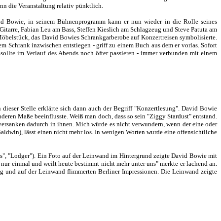
n die Veranstaltung relativ pünktlich.
avid Bowie, in seinem Bühnenprogramm kann er nun wieder in die Rolle seines
itarre, Fabian Leu am Bass, Steffen Kieslich am Schlagzeug und Steve Patuta am
öbelstück, das David Bowies Schrankgarberobe auf Konzertreisen symbolisierte.
m Schrank inzwischen entstiegen - griff zu einem Buch aus dem er vorlas. Sofort
 sollte im Verlauf des Abends noch öfter passieren - immer verbunden mit einem
dieser Stelle erklärte sich dann auch der Begriff "Konzertlesung". David Bowie
nderen Maße beeinflusste. Weiß man doch, dass so sein "Ziggy Stardust" entstand.
 versanken dadurch in ihnen. Mich würde es nicht verwundern, wenn der eine oder
ldwin), lässt einen nicht mehr los. In wenigen Worten wurde eine offensichtliche
oes", "Lodger"). Ein Foto auf der Leinwand im Hintergrund zeigte David Bowie mit
 nur einmal und weilt heute bestimmt nicht mehr unter uns" merkte er lachend an.
ng und auf der Leinwand flimmerten Berliner Impressionen. Die Leinwand zeigte