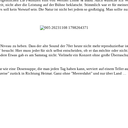
eigentlichen LIFT-Konzert eins von Werther Lohse & Band. Auch wünsche ich We
it, nicht aber die Leistung auf der Bühne beklatscht. Stimmlich war er für me
ies soll kein Vorwurf sein. Die Natur ist nicht bei jedem so großzügig. Man sollt
Niveau zu heben. Dass der alte Sound der 70er heute nicht mehr reproduzierbar ist
FT besucht. Hier muss jeder für sich selbst entscheiden, ob er das möchte oder ni
ondere Etwas gab es am Samstag nicht. Vielmehr ein Konzert ohne große Überrasch
wie eine Dosensuppe, die man jeden Tag haben kann, serviert auf einem Teller aus
sreise" zurück in Richtung Heimat. Ganz ohne "Meeresfahrt" und nur über Land …