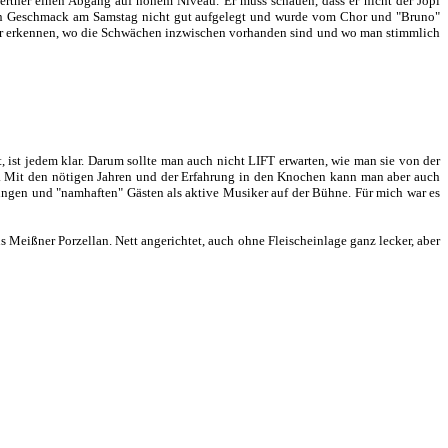
rther einen Abgang auf hohem Niveau. Er muss schauen, dass er nicht der Jopi
inen Geschmack am Samstag nicht gut aufgelegt und wurde vom Chor und "Bruno"
e nur erkennen, wo die Schwächen inzwischen vorhanden sind und wo man stimmlich
, ist jedem klar. Darum sollte man auch nicht LIFT erwarten, wie man sie von der
cht. Mit den nötigen Jahren und der Erfahrung in den Knochen kann man aber auch
ungen und "namhaften" Gästen als aktive Musiker auf der Bühne. Für mich war es
 Meißner Porzellan. Nett angerichtet, auch ohne Fleischeinlage ganz lecker, aber