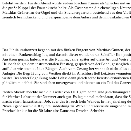
belehrt werden. Für den Abend wurde zudem Joachim Krause als Sprecher mit a
die große Kuppel der Frauenkirche holte. Als Gäste waren die ehemaligen Kreuz
Matthias Grünert an der Orgel und ein Streicherquartett, bestehend aus den Vi
ziemlich beeindruckend und versprach, eine dem Anlass und dem musikalischen
Das Jubiläumskonzert begann mit den flinken Fingern von Matthias Grünert, der a
mit einem Paukenschlag los, und das mit dieser wunderbaren Scheffler-Kompositi
Ansätzen geahnt haben, was die Nummer, Jahre später auf diese Art und Weise p
Heubach folgte dem instrumentalen Einstieg, gespielt von der Band, gesanglich 
auffielen wie oben auf den Rängen. Auch vom Gesang her war noch nicht alles auf
Anlage? Die Begrüßung von Werther direkt im Anschluss ließ Letzteres vermuten.
weiter. Bei seiner Begrüßung holte Lohse dann gleich seine bereits verstorbenen 
plötzlich mit dabei. Sie sind eben unvergessen und bleiben so ein Teil des Ganze
"Jeden Abend" möchte man die Lieder von LIFT gern hören, und gleichnamiges St
für Werther Lohse tat der Nummer auch gut. Es lag einmal mehr daran, dass die S
macht einen fantastischen Job, aber das ist auch kein Wunder. Er hat jahrelang
Niveau geht auch die Rhythmusabteilung zu Werke und zerstreute umgehend mein
Frischzellenkur für die 50 Jahre alte Dame aus Dresden. Sehr fein …