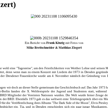
zert)
Frank Kinzig
Ein Bericht von
mit Fotos von
Mike Brettschneider & Matthias Ziegert
ehr wohl eine "Tagesreise", um den Feierlichkeiten von Werther Lohse und seinen
tet,
denn wenn man zu einem Konzert mit Liedern der 1973 in Dresden gegründe
. In der Dresdener Frauenkirche wurde am 4. November nämlich der Gründung von 
gen wir doch an dieser Stelle gemeinsam das Geschichtsbuch auf. Das Jahr 1973 ha
Berlin fanden die X. Weltfestspiele der Jugend und Studenten statt, während 
RD Mitglieder der Vereinten Nationen wurden. Die Welt wurde ferner Zeuge der
der BRD. Ebenfalls 1973 gab es das weltweit erste Telefongespräch über ein Mo
für die Veröffentlichung ihres Albums "The Dark Side of the Moon", Elvis Presley
htsbücher ein. Tja, und in Dresden entschieden sich ein paar junge Musikant