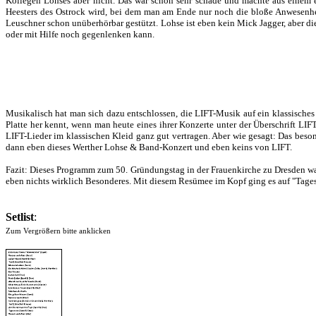
Kollegen Lohses aber nicht. Das war schon sehr schade und machte aus einem 
Heesters des Ostrock wird, bei dem man am Ende nur noch die bloße Anwesenhe
Leuschner schon unüberhörbar gestützt. Lohse ist eben kein Mick Jagger, aber d
oder mit Hilfe noch gegenlenken kann.
Musikalisch hat man sich dazu entschlossen, die LIFT-Musik auf ein klassisches 
Platte her kennt, wenn man heute eines ihrer Konzerte unter der Überschrift LI
LIFT-Lieder im klassischen Kleid ganz gut vertragen. Aber wie gesagt: Das bes
dann eben dieses Werther Lohse & Band-Konzert und eben keins von LIFT.
Fazit: Dieses Programm zum 50. Gründungstag in der Frauenkirche zu Dresden war 
eben nichts wirklich Besonderes. Mit diesem Resümee im Kopf ging es auf "Tage
Setlist
:
Zum Vergrößern bitte anklicken