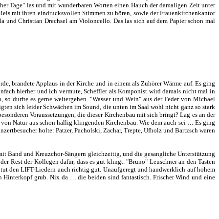
er Tage" las und mit wunderbaren Worten einen Hauch der damaligen Zeit unter
Reis mit ihren eindrucksvollen Stimmen zu hören, sowie der Frauenkirchenkantor
a und Christian Drechsel am Violoncello. Das las sich auf dem Papier schon mal
urde, brandete Applaus in der Kirche und in einem als Zuhörer Wärme auf. Es ging
nfach hierher und ich vermute, Scheffler als Komponist wird damals nicht mal in
n, so durfte es gerne weitergehen. "Wasser und Wein" aus der Feder von Michael
gten sich leider Schwächen im Sound, die unten im Saal wohl nicht ganz so stark
besonderen Voraussetzungen, die dieser Kirchenbau mit sich bringt? Lag es an der
em von Natur aus schon hallig klingenden Kirchenbau. Wie dem auch sei … Es ging
nzertbesucher holte: Patzer, Pacholski, Zachar, Trepte, Ufholz und Bartzsch waren
mit Band und Kreuzchor-Sängern gleichzeitig, und die gesangliche Unterstützung
der Rest der Kollegen dafür, dass es gut klingt. "Bruno" Leuschner an den Tasten
n tut den LIFT-Liedern auch richtig gut. Unaufgeregt und handwerklich auf hohem
Hinterkopf grub. Nix da … die beiden sind fantastisch. Frischer Wind und eine