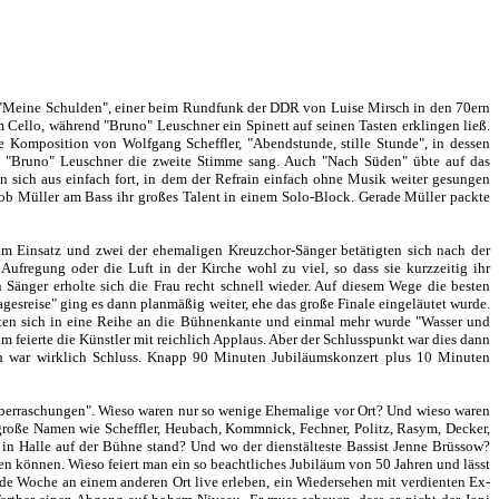
k "Meine Schulden", einer beim Rundfunk der DDR von Luise Mirsch in den 70ern
 Cello, während "Bruno" Leuschner ein Spinett auf seinen Tasten erklingen ließ.
e Komposition von Wolfgang Scheffler, "Abendstunde, stille Stunde", in dessen
m "Bruno" Leuschner die zweite Stimme sang. Auch "Nach Süden" übte auf das
 sich aus einfach fort, in dem der Refrain einfach ohne Musik weiter gesungen
ob Müller am Bass ihr großes Talent in einem Solo-Block. Gerade Müller packte
m Einsatz und zwei der ehemaligen Kreuzchor-Sänger betätigten sich nach der
 Aufregung oder die Luft in der Kirche wohl zu viel, so dass sie kurzzeitig ihr
 Sänger erholte sich die Frau recht schnell wieder. Auf diesem Wege die besten
agesreise" ging es dann planmäßig weiter, ehe das große Finale eingeläutet wurde.
llten sich in eine Reihe an die Bühnenkante und einmal mehr wurde "Wasser und
um feierte die Künstler mit reichlich Applaus. Aber der Schlusspunkt war dies dann
ch war wirklich Schluss. Knapp 90 Minuten Jubiläumskonzert plus 10 Minuten
Überraschungen". Wieso waren nur so wenige Ehemalige vor Ort? Und wieso waren
große Namen wie Scheffler, Heubach, Kommnick, Fechner, Politz, Rasym, Decker,
in Halle auf der Bühne stand? Und wo der dienstälteste Bassist Jenne Brüssow?
en können. Wieso feiert man ein so beachtliches Jubiläum von 50 Jahren und lässt
e Woche an einem anderen Ort live erleben, ein Wiedersehen mit verdienten Ex-