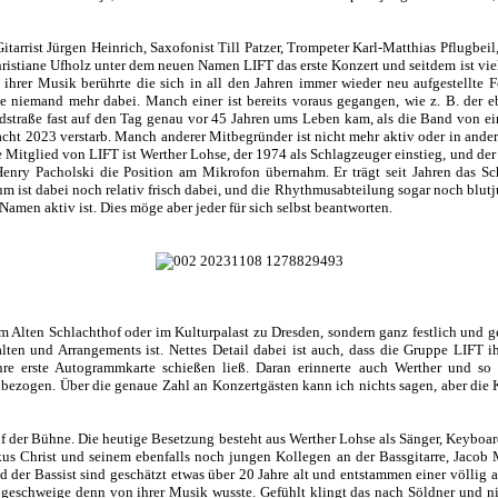
arrist Jürgen Heinrich, Saxofonist Till Patzer, Trompeter Karl-Matthias Pflugbei
stiane Ufholz unter dem neuen Namen LIFT das erste Konzert und seitdem ist viel 
ihrer Musik berührte die sich in all den Jahren immer wieder neu aufgestellte 
niemand mehr dabei. Manch einer ist bereits voraus gegangen, wie z. B. der 
ndstraße fast auf den Tag genau vor 45 Jahren ums Leben kam, als die Band von e
cht 2023 verstarb. Manch anderer Mitbegründer ist nicht mehr aktiv oder in andere
e Mitglied von LIFT ist Werther Lohse, der 1974 als Schlagzeuger einstieg, und de
nry Pacholski die Position am Mikrofon übernahm. Er trägt seit Jahren das Sc
m ist dabei noch relativ frisch dabei, und die Rhythmusabteilung sogar noch blutj
Namen aktiv ist. Dies möge aber jeder für sich selbst beantworten.
 Alten Schlachthof oder im Kulturpalast zu Dresden, sondern ganz festlich und 
lten und Arrangements ist. Nettes Detail dabei ist auch, dass die Gruppe LIFT 
re erste Autogrammkarte schießen ließ. Daran erinnerte auch Werther und so 
ezogen. Über die genaue Zahl an Konzertgästen kann ich nichts sagen, aber die Ki
 der Bühne. Die heutige Besetzung besteht aus Werther Lohse als Sänger, Keyboard
us Christ und seinem ebenfalls noch jungen Kollegen an der Bassgitarre, Jacob 
der Bassist sind geschätzt etwas über 20 Jahre alt und entstammen einer völlig a
 geschweige denn von ihrer Musik wusste. Gefühlt klingt das nach Söldner und nic