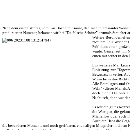
Nach dem ersten Vortrag vom Gast Joachim Krause, den man interessanter Weise
produzierten Nummer, bekamen wir bei "Du falsche Schöne" erstmals Streicher an
Weitere Besonderheiten
zweitem Teil Werther 
Publikum einen großen 
wurde. Gänsehaut! Im M
einen mit seiner in den
Ein weiteres Mal kam n
Einleitung zur "Tagesre
Bewusstsein verlor. Au
Wünsche in ihre Richtun
Alle Beteiligten und i
Wein" - dieses Mal als A
doch nicht. Die vier 
Nachtisch, dann war der
Es war ein gutes Konze
die Wenigen, die gekom
Michailow oder auch Pr
Auch ein Hans die Geige
die besonderen Momente und noch greifbaren, ehemaligen Mitspieler in einem K