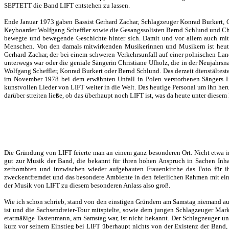
SEPTETT die Band LIFT entstehen zu lassen.
Ende Januar 1973 gaben Bassist Gerhard Zachar, Schlagzeuger Konrad Burkert, Git
Keyboarder Wolfgang Scheffler sowie die Gesangssolisten Bernd Schlund und Chri
bewegte und bewegende Geschichte hinter sich. Damit und vor allem auch mit 
Menschen. Von den damals mitwirkenden Musikerinnen und Musikern ist heute 
Gerhard Zachar, der bei einem schweren Verkehrsunfall auf einer polnischen La
unterwegs war oder die geniale Sängerin Christiane Ufholz, die in der Neujahrsna
Wolfgang Scheffler, Konrad Burkert oder Bernd Schlund. Das derzeit dienstältest
im November 1978 bei dem erwähnten Unfall in Polen verstorbenen Sängers He
kunstvollen Lieder von LIFT weiter in die Welt. Das heutige Personal um ihn heru
darüber streiten ließe, ob das überhaupt noch LIFT ist, was da heute unter diesem 
Die Gründung von LIFT feierte man an einem ganz besonderen Ort. Nicht etwa im
gut zur Musik der Band, die bekannt für ihren hohen Anspruch in Sachen Inha
zerbombten und inzwischen wieder aufgebauten Frauenkirche das Foto für ih
zweckentfremdet und das besondere Ambiente in den feierlichen Rahmen mit einb
der Musik von LIFT zu diesem besonderen Anlass also groß.
Wie ich schon schrieb, stand von den einstigen Gründern am Samstag niemand auf
ist und die Sachsendreier-Tour mitspielte, sowie dem jungen Schlagzeuger Mark
etatmäßige Tastenmann, am Samstag war, ist nicht bekannt. Der Schlagzeuger und 
kurz vor seinem Einstieg bei LIFT überhaupt nichts von der Existenz der Band,