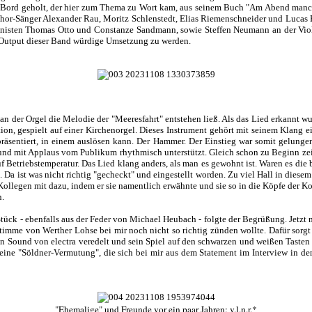
n Bord geholt, der hier zum Thema zu Wort kam, aus seinem Buch "Am Abend manch
chor-Sänger Alexander Rau, Moritz Schlenstedt, Elias Riemenschneider und Lucas 
olinisten Thomas Otto und Constanze Sandmann, sowie Steffen Neumann an der Viol
 Output dieser Band würdige Umsetzung zu werden.
n der Orgel die Melodie der "Meeresfahrt" entstehen ließ. Als das Lied erkannt w
on, gespielt auf einer Kirchenorgel. Dieses Instrument gehört mit seinem Klang ei
räsentiert, in einem auslösen kann. Der Hammer. Der Einstieg war somit gelunge
und mit Applaus vom Publikum rhythmisch unterstützt. Gleich schon zu Beginn zei
 Betriebstemperatur. Das Lied klang anders, als man es gewohnt ist. Waren es die 
 Da ist was nicht richtig "gecheckt" und eingestellt worden. Zu viel Hall in dies
Kollegen mit dazu, indem er sie namentlich erwähnte und sie so in die Köpfe der Ko
n.
ück - ebenfalls aus der Feder von Michael Heubach - folgte der Begrüßung. Jetzt 
timme von Werther Lohse bei mir noch nicht so richtig zünden wollte. Dafür sorgt 
 den Sound von electra veredelt und sein Spiel auf den schwarzen und weißen Taste
e "Söldner-Vermutung", die sich bei mir aus dem Statement im Interview in den 
"Ehemalige" und Freunde vor ein paar Jahren: v.l.n.r.*