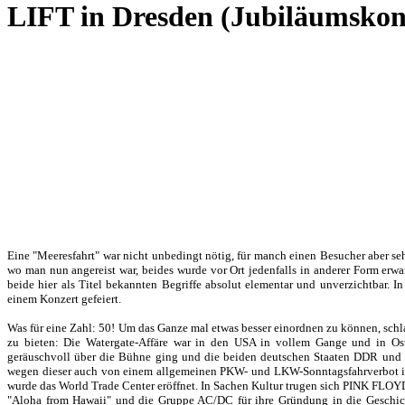
LIFT in Dresden (Jubiläumskon
Eine "Meeresfahrt" war nicht unbedingt nötig, für manch einen Besucher aber s
wo man nun angereist war, beides wurde vor Ort jedenfalls in anderer Form erwar
beide hier als Titel bekannten Begriffe absolut elementar und unverzichtbar
einem Konzert gefeiert.
Was für eine Zahl: 50! Um das Ganze mal etwas besser einordnen zu können, schla
zu bieten: Die Watergate-Affäre war in den USA in vollem Gange und in Ost-
geräuschvoll über die Bühne ging und die beiden deutschen Staaten DDR und B
wegen dieser auch von einem allgemeinen PKW- und LKW-Sonntagsfahrverbot in 
wurde das World Trade Center eröffnet. In Sachen Kultur trugen sich PINK FLOYD 
"Aloha from Hawaii" und die Gruppe AC/DC für ihre Gründung in die Geschic