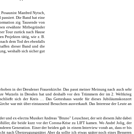
l, Posaunist Manfred Nytsch,
passiert. Die Band hat eine
Formation zig Tausende von
eben erwähnte Mitbegründer
iner Tour zurück nach Hause
n Projekten tätig, wie z. B.
r nach dem Tod des ebenfalls
haffen dieser Band und die
ung, weshalb sich sicher gut
gehoben in der Dresdener Frauenkirche. Das passt meiner Meinung nach auch sehr
ihre Wurzeln in Dresden hat und deshalb vor den Trümmern der im 2. Weltkrieg
schließt sich der Kreis … Das Gotteshaus wurde für dieses Jubiläumskonzert
rche war mit über eintausend Besuchern ausverkauft. Das Interesse der Leute an
er und ex-electra Musiker Andreas "Bruno" Leuschner, der seit diesem Jahr dabei
Müller, die beide kurz vor der Corona-Krise zu LIFT kamen. Wo André Jolig, der
nderen Generation. Einer der beiden gab in einem Interview vorab an, dass er bis
ht nach Überzeugungstäter. Aber da sollte ich etwas später noch eines Besseren