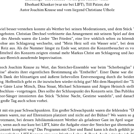
Eberhard Klunker (war nie bei LIFT), Till Patzer, der
Autor Joachim Krause und vorn liegend Christiane Ufholz
 viel besser verstehen konnte als Werther bei seinen Moderationen, und dem Stüc
geboten. Christian Drechsel verfeinerte das Arrangement mit seinem Spiel auf dem
 des Abends waren die Lieder "Der Frieden",
eine live wirklich selten zu hörend
Lohse ans Schlagzeug wechselte, und "Mein Herz soll ein Wasser sein", bei de
Reiz aus. Als die Nummer längst zu Ende war, setzten die Konzertbesucher es von
ittelteil des Konzerts zeigten einmal mehr Markus Christ am Schlagzeug und Jac
 Jazz-Bereich ausufernde Improvisation.
och Joachim Krause zu Wort, das Streicher-Ensemble war beim "Scherbenglas" i
ise" abseits ihrer eigentlichen Bestimmung als "Ersthelfer". Einer Dame war die
ch Dank der blitzartigen und äußerst liebevollen Erstversorgung durch die beiden
g. Hoffentlich geht es ihr inzwischen wieder richtig gut! Mit dem Hauptteil der "T
hre Gäste Luise Mirsch, Dina Straat, Michael Schiemann und Jürgen Heinrich ste
bschluss - vorgetragen. Dies sollte der Schlusspunkt des Konzerts sein. Das Publik
Chor-Sänger intonierten das Stück "Schöne Nacht, Gestirne wandeln", und dana
 große Tag auch schon vorbei.
rt mit ein paar Schwachpunkten. Ein großer Schwachpunkt waren die fehlenden "
men waren, nur auf Ehrensitzen platziert und nicht auf der Bühne? Wo waren so 
otzmann, bei dessen Jubiläumskonzert Werther als geladener Gast im April sogar 
, wenn auch nur kurz bei LIFT, hätte die Aufgabe einer der Streicher gut übernehm
onzert komplett weg? Das Programm mit Chor und Band kann ich doch gefühlt jed