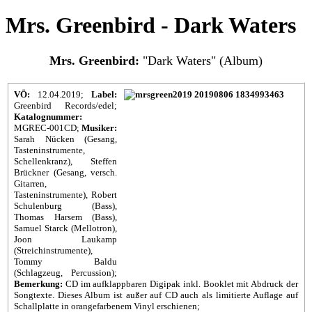
Mrs. Greenbird - Dark Waters
Mrs. Greenbird:
"Dark Waters" (Album)
VÖ:
12.04.2019;
Label:
Greenbird Records/edel;
Katalognummer:
MGREC-001CD;
Musiker:
Sarah Nücken (Gesang,
Tasteninstrumente,
Schellenkranz), Steffen
Brückner (Gesang, versch.
Gitarren,
Tasteninstrumente), Robert
Schulenburg (Bass),
Thomas Harsem (Bass),
Samuel Starck (Mellotron),
Joon Laukamp
(Streichinstrumente),
Tommy Baldu
(Schlagzeug, Percussion);
Bemerkung:
CD im aufklappbaren Digipak inkl. Booklet mit Abdruck der
Songtexte. Dieses Album ist außer auf CD auch als limitierte Auflage auf
Schallplatte in orangefarbenem Vinyl erschienen;