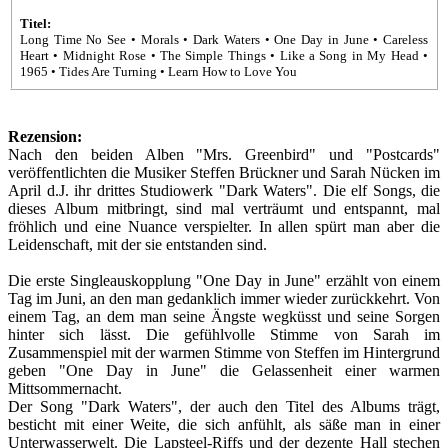
Titel:
Long Time No See • Morals • Dark Waters • One Day in June • Careless
Heart • Midnight Rose • The Simple Things • Like a Song in My Head •
1965 • Tides Are Turning • Learn How to Love You
Rezension:
Nach den beiden Alben "Mrs. Greenbird" und "Postcards"
veröffentlichten die Musiker Steffen Brückner und Sarah Nücken im
April d.J. ihr drittes Studiowerk "Dark Waters". Die elf Songs, die
dieses Album mitbringt, sind mal verträumt und entspannt, mal
fröhlich und eine Nuance verspielter. In allen spürt man aber die
Leidenschaft, mit der sie entstanden sind.
Die erste Singleauskopplung "One Day in June" erzählt von einem
Tag im Juni, an den man gedanklich immer wieder zurückkehrt. Von
einem Tag, an dem man seine Ängste wegküsst und seine Sorgen
hinter sich lässt. Die gefühlvolle Stimme von Sarah im
Zusammenspiel mit der warmen Stimme von Steffen im Hintergrund
geben "One Day in June" die Gelassenheit einer warmen
Mittsommernacht.
Der Song "Dark Waters", der auch den Titel des Albums trägt,
besticht mit einer Weite, die sich anfühlt, als säße man in einer
Unterwasserwelt. Die Lapsteel-Riffs und der dezente Hall stechen