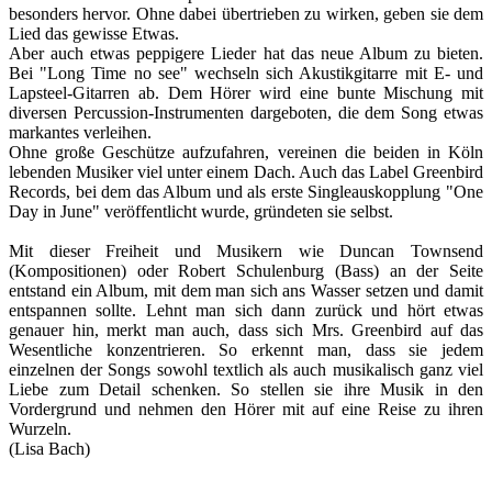
besonders hervor. Ohne dabei übertrieben zu wirken, geben sie dem
Lied das gewisse Etwas.
Aber auch etwas peppigere Lieder hat das neue Album zu bieten.
Bei "Long Time no see" wechseln sich Akustikgitarre mit E- und
Lapsteel-Gitarren ab. Dem Hörer wird eine bunte Mischung mit
diversen Percussion-Instrumenten dargeboten, die dem Song etwas
markantes verleihen.
Ohne große Geschütze aufzufahren, vereinen die beiden in Köln
lebenden Musiker viel unter einem Dach. Auch das Label Greenbird
Records, bei dem das Album und als erste Singleauskopplung "One
Day in June" veröffentlicht wurde, gründeten sie selbst.
Mit dieser Freiheit und Musikern wie Duncan Townsend
(Kompositionen) oder Robert Schulenburg (Bass) an der Seite
entstand ein Album, mit dem man sich ans Wasser setzen und damit
entspannen sollte. Lehnt man sich dann zurück und hört etwas
genauer hin, merkt man auch, dass sich Mrs. Greenbird auf das
Wesentliche konzentrieren. So erkennt man, dass sie jedem
einzelnen der Songs sowohl textlich als auch musikalisch ganz viel
Liebe zum Detail schenken. So stellen sie ihre Musik in den
Vordergrund und nehmen den Hörer mit auf eine Reise zu ihren
Wurzeln.
(Lisa Bach)