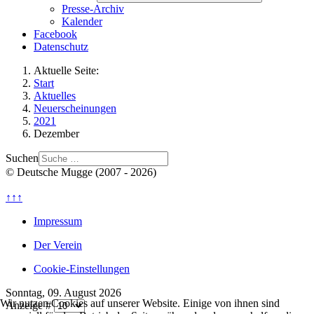
Presse-Archiv
Kalender
Facebook
Datenschutz
Aktuelle Seite:
Start
Aktuelles
Neuerscheinungen
2021
Dezember
Suchen
© Deutsche Mugge (2007 - 2026)
↑↑↑
Impressum
Der Verein
Cookie-Einstellungen
Sonntag, 09. August 2026
Wir nutzen Cookies auf unserer Website. Einige von ihnen sind
Anzeige #