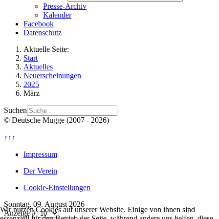
Presse-Archiv
Kalender
Facebook
Datenschutz
Aktuelle Seite:
Start
Aktuelles
Neuerscheinungen
2025
März
Suchen
© Deutsche Mugge (2007 - 2026)
↑↑↑
Impressum
Der Verein
Cookie-Einstellungen
Sonntag, 09. August 2026
Wir nutzen Cookies auf unserer Website. Einige von ihnen sind
Anzeige #
essenziell für den Betrieb der Seite, während andere uns helfen, diese