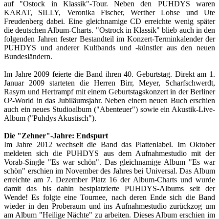
auf "Ostock in Klassik"-Tour. Neben den PUHDYS waren
KARAT, SILLY, Veronika Fischer, Werther Lohse und Ute
Freudenberg dabei. Eine gleichnamige CD erreichte wenig später
die deutschen Album-Charts. "Ostrock in Klassik" blieb auch in den
folgenden Jahren fester Bestandteil im Konzert-Terminkalender der
PUHDYS und anderer Kultbands und -künstler aus den neuen
Bundesländern.
Im Jahre 2009 feierte die Band ihren 40. Geburtstag. Direkt am 1.
Januar 2009 starteten die Herren Birr, Meyer, Scharfschwerdt,
Rasym und Hertrampf mit einem Geburtstagskonzert in der Berliner
O²-World in das Jubiläumsjahr. Neben einem neuen Buch erschien
auch ein neues Studioalbum ("Abenteuer") sowie ein Akustik-Live-
Album ("Puhdys Akustisch").
Die "Zehner"-Jahre: Endspurt
Im Jahre 2012 wechselt die Band das Plattenlabel. Im Oktober
meldeten sich die PUHDYS aus dem Aufnahmestudio mit der
Vorab-Single "Es war schön". Das gleichnamige Album "Es war
schön" erschien im November des Jahres bei Universal. Das Album
erreichte am 7. Dezember Platz 16 der Album-Charts und wurde
damit das bis dahin bestplatzierte PUHDYS-Albums seit der
Wende! Es folgte eine Tournee, nach deren Ende sich die Band
wieder in den Proberaum und ins Aufnahmestudio zurückzog um
am Album "Heilige Nächte" zu arbeiten. Dieses Album erschien im