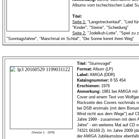
Albums vom tschechischen Label Su
Titel:
Seite 1:
"Langstreckenlauf", "Lied fü
"Kinder", "Steine", "Scheidung"
Seite 2:
"Jodelkuh-Lotte", "Spiel zu z
"Sonntagsfahrer", "Manchmal im Schlaf", "Die Sonne kennt ihren Weg"
Titel:
"Sturmvogel"
Format:
Album (LP)
Label:
AMIGA (DDR)
Katalognummer:
8 55 454
Erschienen:
1976
Anmerkung:
1981 bei AMIGA mit
Cover und einem Text von Wolfgan
Rückseite des Covers nochmals ne
bei DSB erstmals (mit dem Bonus
Wind nicht aus dem Wege") auf CD 
Jahre 1999 - zusammen mit dem A
Jahre" - ein weiteres Mal auf CD ve
74321 66169 2). Im Jahre 2009 (da
(Version 1 - 1976)
der AMIGA Jubiläumsbox ebenfall