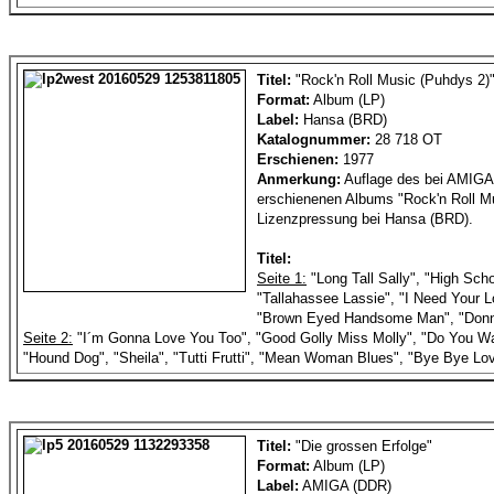
Titel:
"Rock'n Roll Music (Puhdys 2)
Format:
Album (LP)
Label:
Hansa (BRD)
Katalognummer:
28 718 OT
Erschienen:
1977
Anmerkung:
Auflage des bei AMIGA
erschienenen Albums "Rock'n Roll Mu
Lizenzpressung bei Hansa (BRD).
Titel:
Seite 1:
"Long Tall Sally", "High Scho
"Tallahassee Lassie", "I Need Your L
"Brown Eyed Handsome Man", "Don
Seite 2:
"I´m Gonna Love You Too", "Good Golly Miss Molly", "Do You W
"Hound Dog", "Sheila", "Tutti Frutti", "Mean Woman Blues", "Bye Bye Lo
Titel:
"Die grossen Erfolge"
Format:
Album (LP)
Label:
AMIGA (DDR)