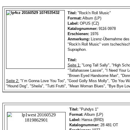
Titel:
"Rock'n Roll Music"
Format:
Album (LP)
Label:
OPUS (CZ)
Katalognummer:
9116 0978
Erschienen:
1976
Anmerkung:
Lizenz-Übernahme de
"Rock'n Roll Music" vom tschechisc
Supraphon.
Titel:
Seite 1:
"Long Tall Sally", "High Scho
"Tallahassee Lassie", "I Need Your L
"Brown Eyed Handsome Man", "Don
Seite 2:
"I´m Gonna Love You Too", "Good Golly Miss Molly", "Do You W
"Hound Dog", "Sheila", "Tutti Frutti", "Mean Woman Blues", "Bye Bye Lo
Titel:
"Puhdys 1"
Format:
Album (LP)
Label:
Hansa (BRD)
Katalognummer:
28 481 OT