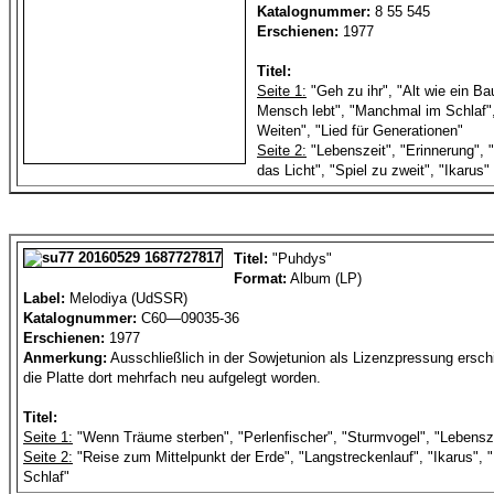
Katalognummer:
8 55 545
Erschienen:
1977
Titel:
Seite 1:
"Geh zu ihr", "Alt wie ein B
Mensch lebt", "Manchmal im Schlaf",
Weiten", "Lied für Generationen"
Seite 2:
"Lebenszeit", "Erinnerung", "
das Licht", "Spiel zu zweit", "Ikarus"
Titel:
"Puhdys"
Format:
Album (LP)
Label:
Melodiya (UdSSR)
Katalognummer:
C60—09035-36
Erschienen:
1977
Anmerkung:
Ausschließlich in der Sowjetunion als Lizenzpressung erschi
die Platte dort mehrfach neu aufgelegt worden.
Titel:
Seite 1:
"Wenn Träume sterben", "Perlenfischer", "Sturmvogel", "Lebensz
Seite 2:
"Reise zum Mittelpunkt der Erde", "Langstreckenlauf", "Ikarus",
Schlaf"