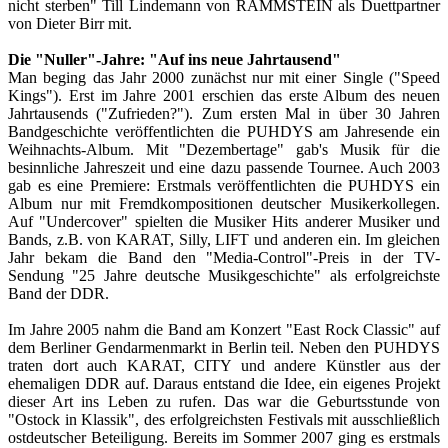
nicht sterben" Till Lindemann von RAMMSTEIN als Duettpartner
von Dieter Birr mit.
Die "Nuller"-Jahre: "Auf ins neue Jahrtausend"
Man beging das Jahr 2000 zunächst nur mit einer Single ("Speed
Kings"). Erst im Jahre 2001 erschien das erste Album des neuen
Jahrtausends ("Zufrieden?"). Zum ersten Mal in über 30 Jahren
Bandgeschichte veröffentlichten die PUHDYS am Jahresende ein
Weihnachts-Album. Mit "Dezembertage" gab's Musik für die
besinnliche Jahreszeit und eine dazu passende Tournee. Auch 2003
gab es eine Premiere: Erstmals veröffentlichten die PUHDYS ein
Album nur mit Fremdkompositionen deutscher Musikerkollegen.
Auf "Undercover" spielten die Musiker Hits anderer Musiker und
Bands, z.B. von KARAT, Silly, LIFT und anderen ein. Im gleichen
Jahr bekam die Band den "Media-Control"-Preis in der TV-
Sendung "25 Jahre deutsche Musikgeschichte" als erfolgreichste
Band der DDR.
Im Jahre 2005 nahm die Band am Konzert "East Rock Classic" auf
dem Berliner Gendarmenmarkt in Berlin teil. Neben den PUHDYS
traten dort auch KARAT, CITY und andere Künstler aus der
ehemaligen DDR auf. Daraus entstand die Idee, ein eigenes Projekt
dieser Art ins Leben zu rufen. Das war die Geburtsstunde von
"Ostock in Klassik", des erfolgreichsten Festivals mit ausschließlich
ostdeutscher Beteiligung. Bereits im Sommer 2007 ging es erstmals