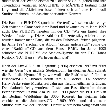
direkt nach der Wende erstmal zu Cocker & Co. pilgerten und ihre
Jugendidole vergaßen. MASCHINE & MÄNNER bestand nicht
lange und die Aktivitäten beschränkten sich auf eine Hand voll
Studioaufnahmen und das eine oder andere Konzert.
Die Fans der PUHDYS (auch im Westen!) wünschten sich einige
Zeit später ein Comeback ihrer Band und bekamen es im Jahre 1992
auch. Die PUHDYS feierten mit der CD "Wie ein Engel" ihre
Wiederauferstehung. Die Anzahl der Konzerte stieg wieder an, es
wurden immer mehr Fans, die zu den Puhdys-Auftritten pilgerten.
Im Jahre 1994 erschien das Album "Zeiten ändern sich" sowie die
erste "Raritäten"-CD aus dem Hause BMG. Im Jahre 1995
schrieben die PUHDYS die Stadion-Hymne für den F.C. Hansa
Rostock "F.C. Hansa - Wir lieben dich total".
Nach der Live-CD "...in Flagranti" (1996) erschien 1997 mit "Frei
wie die Geier" das nächste Studioalbum. Im gleichen Jahr schrieb
die Band die Hymne "Hey, wir woll'n die Eisbärn sehn" für den
Eishockey-Club Eisbären Berlin. Am 4. Oktober 1997 beendete
Harry Jeske seine Musikerlaufbahn aus gesundheitlichen Gründen.
Den dadurch frei gewordenen Posten am Bass übernahm fortan
Peter "Bimbo" Rasym. Am 19. Juni 1999 gaben die PUHDYS in
der Berliner Waldbühne ihr 3000. Konzert. Im gleichen Jahr
erschienen die Jubiläums-CD "1969-1999" und das neue
Studioalbum "Wilder Frieden". Darauf wirkte beim Song "Wut will