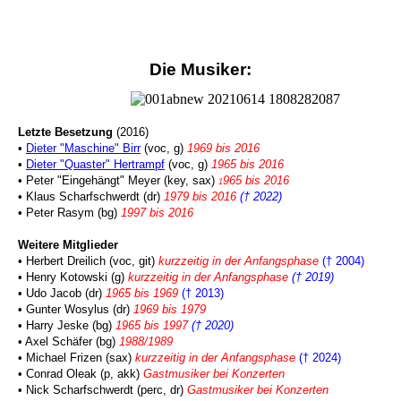
Die Musiker:
Letzte Besetzung
(2016)
•
Dieter "Maschine" Birr
(voc, g)
1969 bis 2016
•
Dieter "Quaster" Hertrampf
(voc, g)
1965 bis 2016
• Peter "Eingehängt" Meyer (key, sax)
965 bis 2016
1
• Klaus Scharfschwerdt (dr)
1979 bis 2016
(† 2022)
• Peter Rasym (bg)
1997 bis 2016
Weitere Mitglieder
• Herbert Dreilich (voc, git)
kurzzeitig in der Anfangsphase
(† 2004)
• Henry Kotowski (g)
kurzzeitig in der Anfangsphase
(† 2019)
• Udo Jacob (dr)
1965 bis 1969
(† 2013)
• Gunter Wosylus (dr)
1969 bis 1979
• Harry Jeske (bg)
1965 bis 1997
(† 2020)
• Axel Schäfer (bg)
1988/1989
• Michael Frizen (sax)
kurzzeitig in der Anfangsphase
(† 2024)
• Conrad Oleak (p,
akk)
Gastmusiker bei Konzerten
• Nick Scharfschwerdt (perc, dr)
Gastmusiker bei Konzerten