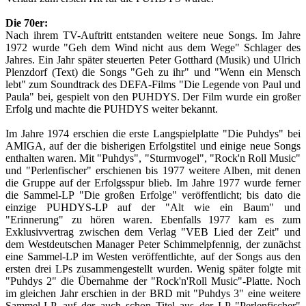
Die 70er:
Nach ihrem TV-Auftritt entstanden weitere neue Songs. Im Jahre
1972 wurde "Geh dem Wind nicht aus dem Wege" Schlager des
Jahres. Ein Jahr später steuerten Peter Gotthard (Musik) und Ulrich
Plenzdorf (Text) die Songs "Geh zu ihr" und "Wenn ein Mensch
lebt" zum Soundtrack des DEFA-Films "Die Legende von Paul und
Paula" bei, gespielt von den PUHDYS. Der Film wurde ein großer
Erfolg und machte die PUHDYS weiter bekannt.
Im Jahre 1974 erschien die erste Langspielplatte "Die Puhdys" bei
AMIGA, auf der die bisherigen Erfolgstitel und einige neue Songs
enthalten waren. Mit "Puhdys", "Sturmvogel", "Rock'n Roll Music"
und "Perlenfischer" erschienen bis 1977 weitere Alben, mit denen
die Gruppe auf der Erfolgsspur blieb. Im Jahre 1977 wurde ferner
die Sammel-LP "Die großen Erfolge" veröffentlicht; bis dato die
einzige PUHDYS-LP auf der "Alt wie ein Baum" und
"Erinnerung" zu hören waren. Ebenfalls 1977 kam es zum
Exklusivvertrag zwischen dem Verlag "VEB Lied der Zeit" und
dem Westdeutschen Manager Peter Schimmelpfennig, der zunächst
eine Sammel-LP im Westen veröffentlichte, auf der Songs aus den
ersten drei LPs zusammengestellt wurden. Wenig später folgte mit
"Puhdys 2" die Übernahme der "Rock'n'Roll Music"-Platte. Noch
im gleichen Jahr erschien in der BRD mit "Puhdys 3" eine weitere
Sammel-LP, auf der auch schon Titel aus der LP "Perlenfischer"