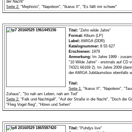
der Nacht"
Seite 2:
"Mephisto", "Napoleon", "Ikarus II", "Es fällt mir schwer"
Titel:
"Zehn wilde Jahre"
Format:
Album (LP)
Label:
AMIGA (DDR)
Katalognummer:
8 55 627
Erschienen:
1979
Anmerkung:
Im Jahre 1999 - zusa
"10 Wilde Jahre" - erstmals auf CD ve
74321 66169 2). Im Jahre 2009 (dann
der AMIGA Jubiläumsbox ebenfalls wi
Titel:
Seite 1:
"Ikarus II", "Napoleon", "Ta
Zuhaus", "So nah am Leben, nah am Tod"
Seite 2:
"Falk und Nachtigall", "Auf der Straße in die Nacht", "Doch die G
"Flieg Vogel flieg", "Hören und Sehen"
Titel:
"Puhdys live"