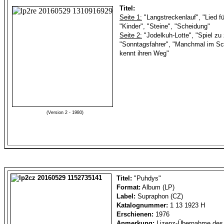
Titel:
Seite 1:
"Langstreckenlauf", "Lied f
"Kinder", "Steine", "Scheidung"
Seite 2:
"Jodelkuh-Lotte", "Spiel zu 
"Sonntagsfahrer", "Manchmal im Sc
kennt ihren Weg"
(Version 2 - 1980)
Titel:
"Puhdys"
Format:
Album (LP)
Label:
Supraphon (CZ)
Katalognummer:
1 13 1923 H
Erschienen:
1976
Anmerkung:
Lizenz-Übernahme des