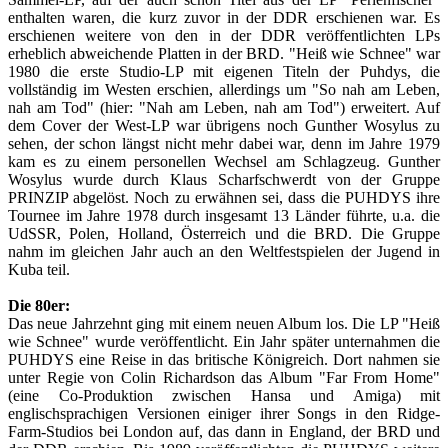
enthalten waren, die kurz zuvor in der DDR erschienen war. Es
erschienen weitere von den in der DDR veröffentlichten LPs
erheblich abweichende Platten in der BRD. "Heiß wie Schnee" war
1980 die erste Studio-LP mit eigenen Titeln der Puhdys, die
vollständig im Westen erschien, allerdings um "So nah am Leben,
nah am Tod" (hier: "Nah am Leben, nah am Tod") erweitert. Auf
dem Cover der West-LP war übrigens noch Gunther Wosylus zu
sehen, der schon längst nicht mehr dabei war, denn im Jahre 1979
kam es zu einem personellen Wechsel am Schlagzeug. Gunther
Wosylus wurde durch Klaus Scharfschwerdt von der Gruppe
PRINZIP abgelöst. Noch zu erwähnen sei, dass die PUHDYS ihre
Tournee im Jahre 1978 durch insgesamt 13 Länder führte, u.a. die
UdSSR, Polen, Holland, Österreich und die BRD. Die Gruppe
nahm im gleichen Jahr auch an den Weltfestspielen der Jugend in
Kuba teil.
Die 80er:
Das neue Jahrzehnt ging mit einem neuen Album los. Die LP "Heiß
wie Schnee" wurde veröffentlicht. Ein Jahr später unternahmen die
PUHDYS eine Reise in das britische Königreich. Dort nahmen sie
unter Regie von Colin Richardson das Album "Far From Home"
(eine Co-Produktion zwischen Hansa und Amiga) mit
englischsprachigen Versionen einiger ihrer Songs in den Ridge-
Farm-Studios bei London auf, das dann in England, der BRD und