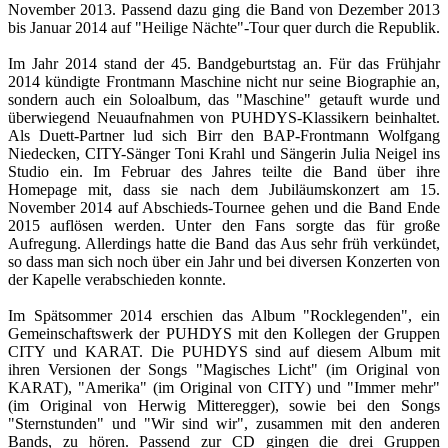
November 2013. Passend dazu ging die Band von Dezember 2013
bis Januar 2014 auf "Heilige Nächte"-Tour quer durch die Republik.
Im Jahr 2014 stand der 45. Bandgeburtstag an. Für das Frühjahr
2014 kündigte Frontmann Maschine nicht nur seine Biographie an,
sondern auch ein Soloalbum, das "Maschine" getauft wurde und
überwiegend Neuaufnahmen von PUHDYS-Klassikern beinhaltet.
Als Duett-Partner lud sich Birr den BAP-Frontmann Wolfgang
Niedecken, CITY-Sänger Toni Krahl und Sängerin Julia Neigel ins
Studio ein. Im Februar des Jahres teilte die Band über ihre
Homepage mit, dass sie nach dem Jubiläumskonzert am 15.
November 2014 auf Abschieds-Tournee gehen und die Band Ende
2015 auflösen werden. Unter den Fans sorgte das für große
Aufregung. Allerdings hatte die Band das Aus sehr früh verkündet,
so dass man sich noch über ein Jahr und bei diversen Konzerten von
der Kapelle verabschieden konnte.
Im Spätsommer 2014 erschien das Album "Rocklegenden", ein
Gemeinschaftswerk der PUHDYS mit den Kollegen der Gruppen
CITY und KARAT. Die PUHDYS sind auf diesem Album mit
ihren Versionen der Songs "Magisches Licht" (im Original von
KARAT), "Amerika" (im Original von CITY) und "Immer mehr"
(im Original von Herwig Mitteregger), sowie bei den Songs
"Sternstunden" und "Wir sind wir", zusammen mit den anderen
Bands, zu hören.
Passend zur CD gingen die drei Gruppen