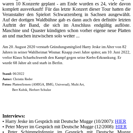
waren 10 Konzerte geplant - am Ende wurden es 24, viele davon
komplett ausverkauft! Für das letzte Konzert dieser Tour hatten die
Veranstalter den Spielort Schwarzenberg in Sachsen ausgewählt.
Auf der dortigen Waldbühne gab es dann auch den definitiv letzten
Auftritt der Band, die sich im Anschluss endgültig auflöste.
Maschine und Quaster kündigten schon vorher eigene neue Platten
an und machen inzwischen solo weiter ...
Am 20. August 2020 verstarb Gründungsmitglied Harry Jeske im Alter von 82
Jahren in seiner Wahlheimat Wismar. Knapp zwei Jahre später, am 10. Juni 2022,
verlor Klaus Scharfschwerdt den Kampf gegen seine Krebs-Erkrankung. Er
wurde 68 Jahre alt und starb in Berlin.
Stand:
06/2022
Autor:
Christin Reder
Fotos:
Plattenfirmen (AMIGA, BMG, Universal), Multi Art,
Bert Kubik, Herbert Schulze
Interviews:
• Harry Jeske im Gespräch mit Deutsche Mugge (10/2007):
HIER
• Peter Meyer im Gespräch mit Deutsche Mugge (12/2008):
HIER
• Peter Schimmelpfennig im Gespräch mit Deutsche Mugge