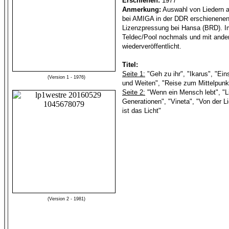
Erschienen:
1977
Anmerkung:
Auswahl von Liedern a
bei AMIGA in der DDR erschienenen
Lizenzpressung bei Hansa (BRD). I
Teldec/Pool nochmals und mit and
wiederveröffentlicht.
Titel:
Seite 1:
"Geh zu ihr", "Ikarus", "Ein
(Version 1 - 1976)
und Weiten", "Reise zum Mittelpunk
Seite 2:
"Wenn ein Mensch lebt", "Li
Generationen", "Vineta", "Von der Li
ist das Licht"
(Version 2 - 1981)