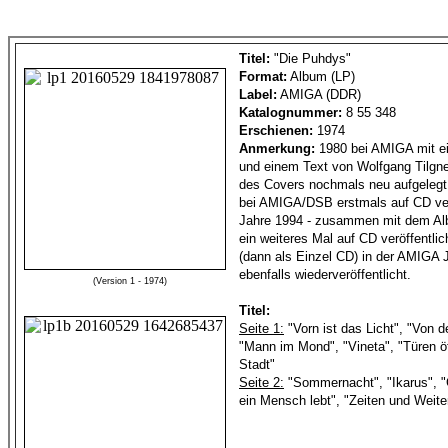
Titel:
"Die Puhdys"
Format:
Album (LP)
Label:
AMIGA (DDR)
Katalognummer:
8 55 348
Erschienen:
1974
Anmerkung:
1980 bei AMIGA mit e
und einem Text von Wolfgang Tilgne
des Covers nochmals neu aufgelegt.
bei AMIGA/DSB erstmals auf CD verö
Jahre 1994 - zusammen mit dem Alb
ein weiteres Mal auf CD veröffentli
(dann als Einzel CD) in der AMIGA
ebenfalls wiederveröffentlicht.
(Version 1 - 1974)
Titel:
Seite 1:
"Vorn ist das Licht", "Von de
"Mann im Mond", "Vineta", "Türen ö
Stadt"
Seite 2:
"Sommernacht", "Ikarus", "
ein Mensch lebt", "Zeiten und Weite