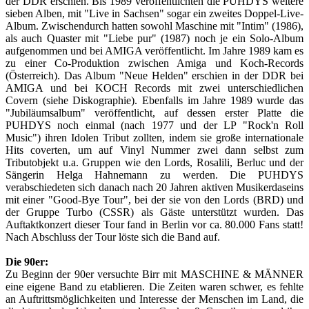
der DDR erschien. Bis 1989 veröffentlichten die PUHDYS weitere
sieben Alben, mit "Live in Sachsen" sogar ein zweites Doppel-Live-
Album. Zwischendurch hatten sowohl Maschine mit "Intim" (1986),
als auch Quaster mit "Liebe pur" (1987) noch je ein Solo-Album
aufgenommen und bei AMIGA veröffentlicht. Im Jahre 1989 kam es
zu einer Co-Produktion zwischen Amiga und Koch-Records
(Österreich). Das Album "Neue Helden" erschien in der DDR bei
AMIGA und bei KOCH Records mit zwei unterschiedlichen
Covern (siehe Diskographie). Ebenfalls im Jahre 1989 wurde das
"Jubiläumsalbum" veröffentlicht, auf dessen erster Platte die
PUHDYS noch einmal (nach 1977 und der LP "Rock'n Roll
Music") ihren Idolen Tribut zollten, indem sie große internationale
Hits coverten, um auf Vinyl Nummer zwei dann selbst zum
Tributobjekt u.a. Gruppen wie den Lords, Rosalili, Berluc und der
Sängerin Helga Hahnemann zu werden. Die PUHDYS
verabschiedeten sich danach nach 20 Jahren aktiven Musikerdaseins
mit einer "Good-Bye Tour", bei der sie von den Lords (BRD) und
der Gruppe Turbo (CSSR) als Gäste unterstützt wurden. Das
Auftaktkonzert dieser Tour fand in Berlin vor ca. 80.000 Fans statt!
Nach Abschluss der Tour löste sich die Band auf.
Die 90er:
Zu Beginn der 90er versuchte Birr mit MASCHINE & MÄNNER
eine eigene Band zu etablieren. Die Zeiten waren schwer, es fehlte
an Auftrittsmöglichkeiten und Interesse der Menschen im Land, die