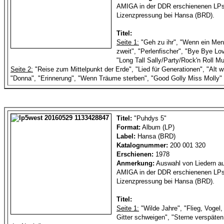
AMIGA in der DDR erschienenen LPs
Lizenzpressung bei Hansa (BRD).
Titel:
Seite 1:
"Geh zu ihr", "Wenn ein Mens
zweit", "Perlenfischer", "Bye Bye Lo
"Long Tall Sally/Party/Rock'n Roll Mu
Seite 2:
"Reise zum Mittelpunkt der Erde", "Lied für Generationen", "Alt 
"Donna", "Erinnerung", "Wenn Träume sterben", "Good Golly Miss Molly"
Titel:
"Puhdys 5"
Format:
Album (LP)
Label:
Hansa (BRD)
Katalognummer:
200 001 320
Erschienen:
1978
Anmerkung:
Auswahl von Liedern au
AMIGA in der DDR erschienenen LPs
Lizenzpressung bei Hansa (BRD).
Titel:
Seite 1:
"Wilde Jahre", "Flieg, Vogel, 
Gitter schweigen", "Sterne verspäten