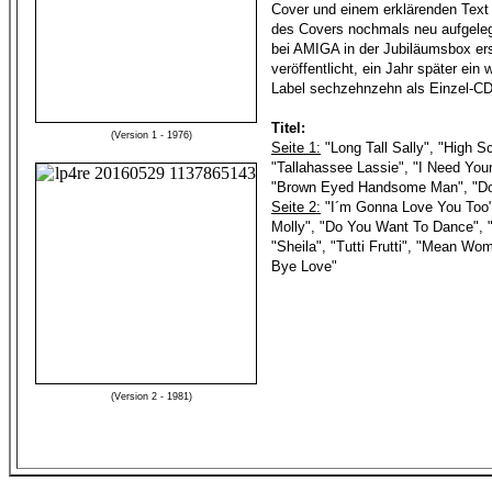
Cover und einem erklärenden Text 
des Covers nochmals neu aufgeleg
bei AMIGA in der Jubiläumsbox er
veröffentlicht, ein Jahr später ein
Label sechzehnzehn als Einzel-CD
Titel:
(Version 1 - 1976)
Seite 1:
"Long Tall Sally", "High Sc
"Tallahassee Lassie", "I Need Your
"Brown Eyed Handsome Man", "D
Seite 2:
"I´m Gonna Love You Too"
Molly", "Do You Want To Dance", 
"Sheila", "Tutti Frutti", "Mean Wo
Bye Love"
(Version 2 - 1981)