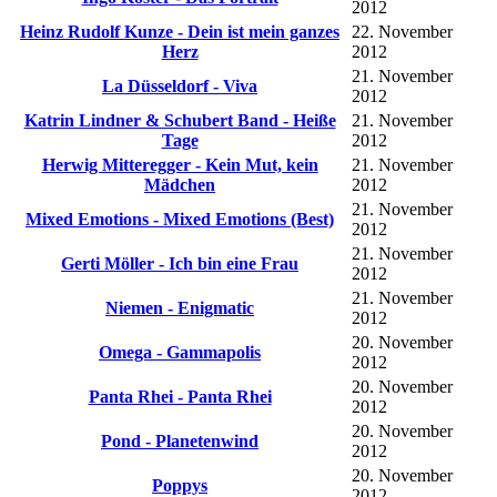
2012
Heinz Rudolf Kunze - Dein ist mein ganzes
22. November
Herz
2012
21. November
La Düsseldorf - Viva
2012
Katrin Lindner & Schubert Band - Heiße
21. November
Tage
2012
Herwig Mitteregger - Kein Mut, kein
21. November
Mädchen
2012
21. November
Mixed Emotions - Mixed Emotions (Best)
2012
21. November
Gerti Möller - Ich bin eine Frau
2012
21. November
Niemen - Enigmatic
2012
20. November
Omega - Gammapolis
2012
20. November
Panta Rhei - Panta Rhei
2012
20. November
Pond - Planetenwind
2012
20. November
Poppys
2012