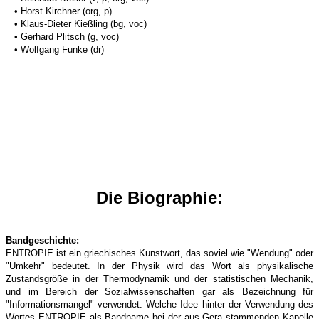
• Horst Kirchner (org, p)
• Klaus-Dieter Kießling (bg, voc)
• Gerhard Plitsch (g, voc)
• Wolfgang Funke (dr)
Die Biographie:
Bandgeschichte:
ENTROPIE ist ein griechisches Kunstwort, das soviel wie "Wendung" oder
"Umkehr" bedeutet. In der Physik wird das Wort als physikalische
Zustandsgröße in der Thermodynamik und der statistischen Mechanik,
und im Bereich der Sozialwissenschaften gar als Bezeichnung für
"Informationsmangel" verwendet. Welche Idee hinter der Verwendung des
Wortes
ENTROPIE als Bandname bei der aus Gera stammenden Kapelle