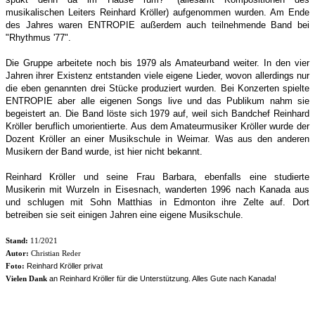
musikalischen Leiters Reinhard Kröller) aufgenommen wurden. Am Ende
des Jahres waren ENTROPIE außerdem auch teilnehmende Band bei
"Rhythmus '77".
Die Gruppe arbeitete noch bis 1979 als Amateurband weiter. In den vier
Jahren ihrer Existenz entstanden viele eigene Lieder, wovon allerdings nur
die eben genannten drei Stücke produziert wurden. Bei Konzerten spielte
ENTROPIE aber alle eigenen Songs live und das Publikum nahm sie
begeistert an. Die Band löste sich 1979 auf, weil sich Bandchef Reinhard
Kröller beruflich umorientierte. Aus dem Amateurmusiker Kröller wurde der
Dozent Kröller an einer Musikschule in Weimar. Was aus den anderen
Musikern der Band wurde, ist hier nicht bekannt.
Reinhard Kröller und seine Frau Barbara, ebenfalls eine studierte
Musikerin mit Wurzeln in Eisesnach, wanderten 1996 nach Kanada aus
und schlugen mit Sohn Matthias in Edmonton ihre Zelte auf. Dort
betreiben sie seit einigen Jahren eine eigene Musikschule.
Stand:
11/2021
Autor:
Christian Reder
Reinhard Kröller privat
Foto:
an
Reinhard Kröller für die Unterstützung. Alles Gute nach Kanada!
Vielen Dank