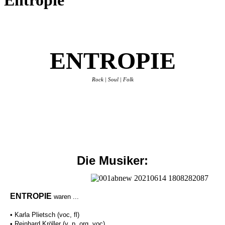
Entropie
ENTROPIE
Rock | Soul | Folk
Die Musiker:
ENTROPIE
waren ...
• Karla Plietsch (voc, fl)
• Reinhard Kröller (v, p, org, voc)