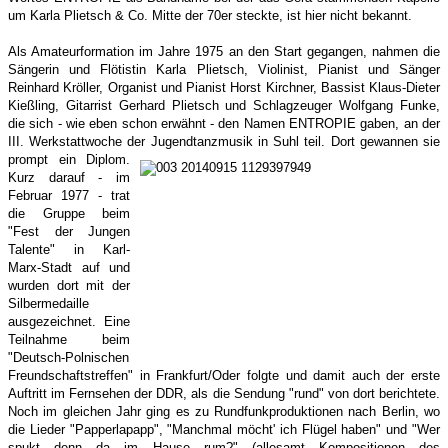
um Karla Plietsch & Co. Mitte der 70er steckte, ist hier nicht bekannt.
Als Amateurformation im Jahre 1975 an den Start gegangen, nahmen die
Sängerin und Flötistin Karla Plietsch, Violinist, Pianist und Sänger
Reinhard Kröller, Organist und Pianist Horst Kirchner, Bassist Klaus-Dieter
Kießling, Gitarrist Gerhard Plietsch und Schlagzeuger Wolfgang Funke,
die sich - wie eben schon erwähnt - den Namen ENTROPIE gaben, an der
III. Werkstattwoche der Jugendtanzmusik in Suhl teil. Dort gewannen sie
prompt ein Diplom.
Kurz darauf - im
Februar 1977 - trat
die Gruppe beim
"Fest der Jungen
Talente" in Karl-
Marx-Stadt auf und
wurden dort mit der
Silbermedaille
ausgezeichnet. Eine
Teilnahme beim
"Deutsch-Polnischen
Freundschaftstreffen" in Frankfurt/Oder folgte und damit auch der erste
Auftritt im Fernsehen der DDR, als die Sendung "rund" von dort berichtete.
Noch im gleichen Jahr ging es zu Rundfunkproduktionen nach Berlin, wo
die Lieder "Papperlapapp", "Manchmal möcht' ich Flügel haben" und "Wer
spukt denn da im Hause rum?" (allesamt Kompositionen des