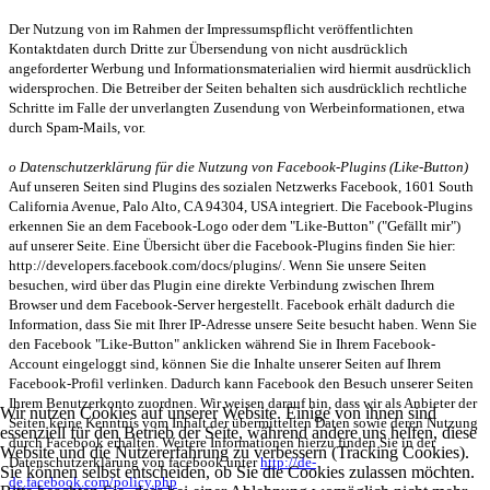
Der Nutzung von im Rahmen der Impressumspflicht veröffentlichten
Kontaktdaten durch Dritte zur Übersendung von nicht ausdrücklich
angeforderter Werbung und Informationsmaterialien wird hiermit ausdrücklich
widersprochen. Die Betreiber der Seiten behalten sich ausdrücklich rechtliche
Schritte im Falle der unverlangten Zusendung von Werbeinformationen, etwa
durch Spam-Mails, vor.
o Datenschutzerklärung für die Nutzung von Facebook-Plugins (Like-Button)
Auf unseren Seiten sind Plugins des sozialen Netzwerks Facebook, 1601 South
California Avenue, Palo Alto, CA 94304, USA integriert. Die Facebook-Plugins
erkennen Sie an dem Facebook-Logo oder dem "Like-Button" ("Gefällt mir")
auf unserer Seite. Eine Übersicht über die Facebook-Plugins finden Sie hier:
http://developers.facebook.com/docs/plugins/. Wenn Sie unsere Seiten
besuchen, wird über das Plugin eine direkte Verbindung zwischen Ihrem
Browser und dem Facebook-Server hergestellt. Facebook erhält dadurch die
Information, dass Sie mit Ihrer IP-Adresse unsere Seite besucht haben. Wenn Sie
den Facebook "Like-Button" anklicken während Sie in Ihrem Facebook-
Account eingeloggt sind, können Sie die Inhalte unserer Seiten auf Ihrem
Facebook-Profil verlinken. Dadurch kann Facebook den Besuch unserer Seiten
Ihrem Benutzerkonto zuordnen. Wir weisen darauf hin, dass wir als Anbieter der
Wir nutzen Cookies auf unserer Website. Einige von ihnen sind
Seiten keine Kenntnis vom Inhalt der übermittelten Daten sowie deren Nutzung
essenziell für den Betrieb der Seite, während andere uns helfen, diese
durch Facebook erhalten. Weitere Informationen hierzu finden Sie in der
Website und die Nutzererfahrung zu verbessern (Tracking Cookies).
Datenschutzerklärung von facebook unter
http://de-
Sie können selbst entscheiden, ob Sie die Cookies zulassen möchten.
de.facebook.com/policy.php