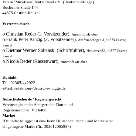
Verein "Musik aus Deutschland e.V." (Deutsche-Mugge)
Bochumer Straße 144
44575 Castrop-Rauxel
Vertreten durch:
o Christian Reder (1. Vorsitzender),
Anschrift wie oben
o Frank Peter Kinzig (2. Vorsitzender),
Am Wiedehagen 3, 44575 Castrop-
Rauxel
o Dietmar Werner Sobanski (Schriftführer),
Harkortstr.52, 44577 Castrop-
Rauxel
o Nicola Reder (Kassenwart),
Anschrift wie oben
Kontakt:
Tel.: 02305/442922
eMail:
redaktion@deutsche-mugge.de
Aufsichtsbehörde / Registergericht:
Vereinsregister des Amtsgerichts Dortmund
Registernummer: VR 6468
Marke:
"Deutsche Mugge" ist eine beim Deutschen Patent- und Markenamt
eingetragene Marke (Nr.: 302012065887)