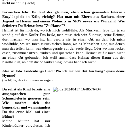
nicht mehr tue (lacht).
Inzwischen lebst Du laut der gleichen, eben schon genannten Internet-
Enzyklopädie in Köln, richtig? Hat man mit Eltern aus Sachsen, einer
Jugend in Hessen und einem Wohnsitz in NRW sowas wie Wurzeln? Wie
definierst Du Heimat bzw. "Zu Hause"?
Heimat ist für mich da, wo ich mich wohlfühle. Als Musikerin lebe ich ja eh
ständig auf dem Koffer. Das heißt, man muss sich sein Zuhause, seine Heimat,
dort machen, wo man ist. Ich verorte sie in einen Ort, an dem ich mich
wohlfühle, wo ich mich zurückziehen kann, wo es Menschen gibt, mit denen
man das teilen kann, was einem gerade auf der Seele liegt. Oder wo man lecker
essen, zusammensitzen, trinken und quatschen kann. Heimat ist für mich nicht
an einen Ort gebunden. Ich weiß auch, dass Heimat dieser Baum aus der
Kindheit ist, an dem die Schaukel hing. Sowas habe ich nicht.
Also ist Udo Lindenbergs Lied "Wo ich meinen Hut hin häng" quasi deine
Hymne?
(lacht) Ja, das kann man so sagen …
Du sollst als Kind bereits eine
ausgesprochen gute
Schauspielerin gewesen sein.
Wie machte sich das
bemerkbar und wann standest
Du das erste Mal auf einer
Bühne?
Meine Mutter hat mir
Kinderbücher vorgelesen. Ich