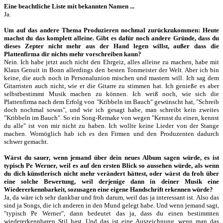
Eine beachtliche Liste mit bekannten Namen ...
Ja.
Um auf das andere Thema Produzieren nochmal zurückzukommen: Heute
machst du das komplett alleine. Gibt es dafür noch andere Gründe, dass du
dieses Zepter nicht mehr aus der Hand legen willst, außer dass die
Plattenfirma dir nichts mehr vorschreiben kann?
Nein. Ich habe jetzt auch nicht den Ehrgeiz, alles alleine zu machen, habe mit
Klaus Genuit in Bonn allerdings den besten Tonmeister der Welt. Aber ich bin
keine, die auch noch in Personalunion mischen und mastern will. Ich sag dem
Gitarristen auch nicht, wie er die Gitarre zu stimmen hat. Ich genieße es aber
selbstbestimmt Musik machen zu können. Ich weiß noch, wie sich die
Plattenfirma nach dem Erfolg von "Kribbeln im Bauch" gewünscht hat, "Schreib
doch nochmal sowas", und wie ich gesagt habe, man schreibt kein zweites
"Kribbeln im Bauch". So ein Song-Remake von wegen "Kennst du einen, kennst
du alle" ist von mir nicht zu haben. Ich wollte keine Lieder von der Stange
machen. Womöglich hab ich es den Firmen und den Produzenten dadurch
schwer gemacht.
Wärst du sauer, wenn jemand über dein neues Album sagen würde, es ist
typisch Pe Werner, weil es auf den ersten Blick so aussehen würde, als wenn
du dich künstlerisch nicht mehr verändert hättest, oder wärst du froh über
eine solche Bewertung, weil derjenige dann in deiner Musik eine
Wiedererkennbarkeit, sozusagen eine eigene Handschrift erkennen würde?
Ja, da wäre ich sehr dankbar und froh darum, weil das ja interessant ist. Also das
sind ja Songs, die ich anderen in den Mund gelegt habe. Und wenn jemand sagt,
"typisch Pe Werner", dann bedeutet das ja, dass du einen bestimmten
wiedererkennbaren Stil hast. Und das ist eine Auszeichnung, wenn man das