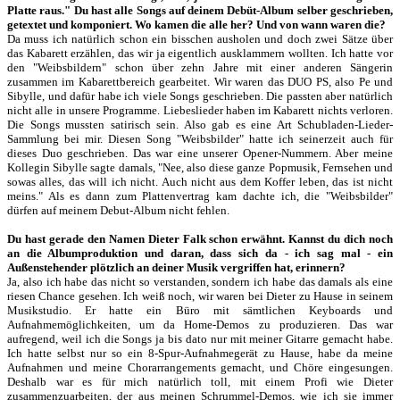
Platte raus." Du hast alle Songs auf deinem Debüt-Album selber geschrieben,
getextet und komponiert. Wo kamen die alle her? Und von wann waren die?
Da muss ich natürlich schon ein bisschen ausholen und doch zwei Sätze über
das Kabarett erzählen, das wir ja eigentlich ausklammern wollten. Ich hatte vor
den "Weibsbildern" schon über zehn Jahre mit einer anderen Sängerin
zusammen im Kabarettbereich gearbeitet. Wir waren das DUO PS, also Pe und
Sibylle, und dafür habe ich viele Songs geschrieben. Die passten aber natürlich
nicht alle in unsere Programme. Liebeslieder haben im Kabarett nichts verloren.
Die Songs mussten satirisch sein. Also gab es eine Art Schubladen-Lieder-
Sammlung bei mir. Diesen Song "Weibsbilder" hatte ich seinerzeit auch für
dieses Duo geschrieben. Das war eine unserer Opener-Nummern. Aber meine
Kollegin Sibylle sagte damals, "Nee, also diese ganze Popmusik, Fernsehen und
sowas alles, das will ich nicht. Auch nicht aus dem Koffer leben, das ist nicht
meins." Als es dann zum Plattenvertrag kam dachte ich, die "Weibsbilder"
dürfen auf meinem Debut-Album nicht fehlen.
Du hast gerade den Namen Dieter Falk schon erwähnt. Kannst du dich noch
an die Albumproduktion und daran, dass sich da - ich sag mal - ein
Außenstehender plötzlich an deiner Musik vergriffen hat, erinnern?
Ja, also ich habe das nicht so verstanden, sondern ich habe das damals als eine
riesen Chance gesehen. Ich weiß noch, wir waren bei Dieter zu Hause in seinem
Musikstudio. Er hatte ein Büro mit sämtlichen Keyboards und
Aufnahmemöglichkeiten, um da Home-Demos zu produzieren. Das war
aufregend, weil ich die Songs ja bis dato nur mit meiner Gitarre gemacht habe.
Ich hatte selbst nur so ein 8-Spur-Aufnahmegerät zu Hause, habe da meine
Aufnahmen und meine Chorarrangements gemacht, und Chöre eingesungen.
Deshalb war es für mich natürlich toll, mit einem Profi wie Dieter
zusammenzuarbeiten, der aus meinen Schrummel-Demos, wie ich sie immer