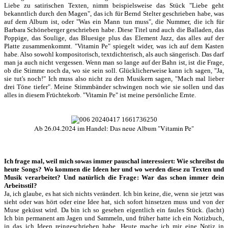
Liebe zu satirischen Texten, nimm beispielsweise das Stück "Liebe geht
bekanntlich durch den Magen", das ich für Bernd Stelter geschrieben habe, was
auf dem Album ist, oder "Was ein Mann tun muss", die Nummer, die ich für
Barbara Schöneberger geschrieben habe. Diese Titel und auch die Balladen, das
Poppige, das Soulige, das Bluesige plus das Element Jazz, das alles auf der
Platte zusammenkommt. "Vitamin Pe" spiegelt wider, was ich auf dem Kasten
habe. Also sowohl kompositorisch, textdichterisch, als auch sängerisch. Das darf
man ja auch nicht vergessen. Wenn man so lange auf der Bahn ist, ist die Frage,
ob die Stimme noch da, wo sie sein soll. Glücklicherweise kann ich sagen, "Ja,
sie tut's noch!" Ich muss also nicht zu den Musikern sagen, "Mach mal lieber
drei Töne tiefer". Meine Stimmbänder schwingen noch wie sie sollen und das
alles in diesem Früchtekorb. "Vitamin Pe" ist meine persönliche Ernte.
Ab 26.04.2024 im Handel: Das neue Album "Vitamin Pe"
Ich frage mal, weil mich sowas immer pauschal interessiert: Wie schreibst du
heute Songs? Wo kommen die Ideen her und wo werden diese zu Texten und
Musik verarbeitet? Und natürlich die Frage: War das schon immer dein
Arbeitsstil?
Ja, ich glaube, es hat sich nichts verändert. Ich bin keine, die, wenn sie jetzt was
sieht oder was hört oder eine Idee hat, sich sofort hinsetzen muss und von der
Muse geküsst wird. Da bin ich so gesehen eigentlich ein faules Stück. (lacht)
Ich bin permanent am Jagen und Sammeln, und früher hatte ich ein Notizbuch,
in das ich Ideen reingeschrieben habe. Heute mache ich mir eine Notiz in