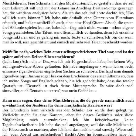
Musiklehrerin, Frau Schrantz, hat den Musikunterricht so gestaltet, dass sie auf
dem Lehrerpult saß und mit der Gitarre im Anschlag Beatles-Songs gesungen
hat, die wir dann analysiert haben. Als ich das sah und hörte dachte ich, "Das
will ich auch können." Ich habe mir deshalb eine Gitarre vom Elternhaus
erbettelt, und bekam schließlich auch eine: eine Hopf-Gitarre. Als ich die ersten
drei Akkorde spielen konnte, habe ich - frag mich nicht warum - schon eigene
Songs geschrieben. Das Talent war offensichtlich vorhanden, denn ich erkannte
Songstrukturen und es gelang mir auch, Texte zu schreiben. Ich bin da, wenn
man so will, rein geschlittert und einfach mit sehr viel Talent beschenkt worden.
Weißt Du noch, welches Dein erster selbstgeschriebener Titel war, und ist der
später auf einem Deiner Alben erschienen?
(lacht laut) Ach nein … Das, was ich mit 16 geschrieben habe, hat keinen Weg
auf irgendwelche Alben gefunden. Ich habe angefangen - wenn ich es recht
erinnere - irgendwelchen englischen Sachen zu schreiben. Das fand man damals
irgendwie hip. Das war sogar bis vor dem Erscheinen des ersten Albums so, dass
ich meine Songs auf Englisch schrieb, bis ich gedacht habe, dass das totaler
Quatsch ist. "Deutsch ist doch deine Muttersprache. Es wäre doch viel
sinnvoller, auch Deutsch zu texten", war mein Gedanke …
Kann man sagen, dass deine Musiklehrerin, die du gerade namentlich auch
erwähnt hast, der Auslöser für deine musikalische Karriere war?
Der Grundstein kam wirklich aus der Schule. Der wurde dort gelegt, ja.
Vielleicht nicht für eine Karriere, aber für dieses Bedürfnis oder diese
Möglichkeit, mich auszudrücken. Ich bin beispielsweise keine
Tagebuchschreiberin. Ich habe das mal angefangen, weil das alle Mädchen in
der Klasse auch so machten, aber ich fand das nachher total stressig. Wieso soll
ich jeden Abend was aufschreiben? (lacht) Aber im Songschreiben habe ich