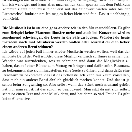
bin ich wendiger und kann alles machen, ich kann spontan mit dem Publikum
kommunizieren und muss nicht erst auf das Stichwort warten oder bis der
Lichtwechsel funktioniert. Ich mag es lieber klein und fein. Das ist unabhängig
vom Geld.
Die Musikwelt ist heute eine ganz andere wie in den 80ern und 90ern. Es gibt
zum Beispiel keine Plattenmillionäre mehr und auch bei Konzerten wird es
zunehmend schwieriger, die Leute in die Säle zu locken. Würdest du heute
trotzdem noch mal Musikerin werden wollen oder würdest du dich lieber
einem anderen Beruf widmen?
Ich würde auf jeden Fall immer wieder Musikerin werden wollen, weil das der
schönste Beruf der Welt ist. Also diese Möglichkeit, sich zu Hause in seinen vier
Wänden was auszudenken, was zu schreiben und dann die Möglichkeit zu
haben, das auf einer Bühne zum Vortrag zu bringen und dafür sofort Resonanz
zu bekommen, also sich hinzustellen, seine Seele zu öffnen und dann dafür eine
Resonanz zu bekommen, das ist das Schönste. Ich kann mir kaum vorstellen,
dass mich ein anderer Beruf ähnlich glücklich machen könnte. Und das ist ja
schon beim Songwriting so. Also selbst wenn das Stück noch niemand gehört
hat, nur man selbst, ist das schon so beglückend. Man sitzt da mit sich selbst,
schreibt einen Text und eine Musik dazu, und hat daran so viel Freude. Es gibt
keine Alternative.