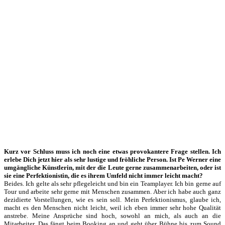
Kurz vor Schluss muss ich noch eine etwas provokantere Frage stellen. Ich
erlebe Dich jetzt hier als sehr lustige und fröhliche Person. Ist Pe Werner eine
umgängliche Künstlerin, mit der die Leute gerne zusammenarbeiten, oder ist
sie eine Perfektionistin, die es ihrem Umfeld nicht immer leicht macht?
Beides. Ich gelte als sehr pflegeleicht und bin ein Teamplayer. Ich bin gerne auf
Tour und arbeite sehr gerne mit Menschen zusammen. Aber ich habe auch ganz
dezidierte Vorstellungen, wie es sein soll. Mein Perfektionismus, glaube ich,
macht es den Menschen nicht leicht, weil ich eben immer sehr hohe Qualität
anstrebe. Meine Ansprüche sind hoch, sowohl an mich, als auch an die
Mitarbeiter. Das fängt beim Booking an und geht über Bühne bis zum Sound