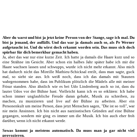
Aber du warst und bist ja jetzt keine Person von der Stange, sage ich mal. Du
bist ja jemand, der auffällt. Und das war ja damals auch so, als Pe Werner
aufgetaucht ist. Und du wirst doch erkannt worden sein. Das muss sich doch
spürbar für dich bemerkbar gemacht haben.
Ja, aber das war nur eine kurze Zeit. Ich hatte ja damals die Haare kurz und so
eine Strähne im Gesicht. Aber schon ein halbes Jahr später habe ich mir die
Haare wachsen lassen und schwupps, wurde ich nicht mehr erkannt. Also mich
hat dadurch nicht das Mireille Mathieu-Schicksal ereilt, dass man sagte, guck
mal, so sieht sie aus. Ich weiß noch, dass ich das damals mit Staunen
wahrgenommen habe, dass im Publikum plötzlich die Mädels alle mit meiner
Frisur standen. Also ähnlich wie es bei Udo Lindenberg auch so ist, dass du
lauter Udos vor der Bühne hast. Vielleicht kann ich es so erklären: Ich habe
schon immer unglaubliche Freude daran gehabt, Musik zu schreiben, zu
machen, zu musizieren und live auf der Bühne zu arbeiten. Aber ein
Personenkult um meine Person, dass jetzt Menschen sagen, "Die ist so toll", war
nie mein Ansinnen. Ich bin nicht aus narzisstischen Gründen auf eine Bühne
gegangen, sondern mir ging es immer um die Musik. Ich bin auch eher froh
darüber, wenn ich nicht erkannt werde.
Sowas kommt ja meistens automatisch. Da muss man ja gar nicht viel
provozieren.