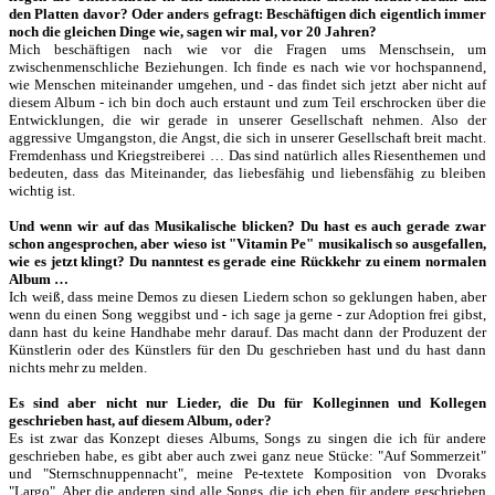
den Platten davor? Oder anders gefragt: Beschäftigen dich eigentlich immer
noch die gleichen Dinge wie, sagen wir mal, vor 20 Jahren?
Mich beschäftigen nach wie vor die Fragen ums Menschsein, um
zwischenmenschliche Beziehungen. Ich finde es nach wie vor hochspannend,
wie Menschen miteinander umgehen, und - das findet sich jetzt aber nicht auf
diesem Album - ich bin doch auch erstaunt und zum Teil erschrocken über die
Entwicklungen, die wir gerade in unserer Gesellschaft nehmen. Also der
aggressive Umgangston, die Angst, die sich in unserer Gesellschaft breit macht.
Fremdenhass und Kriegstreiberei … Das sind natürlich alles Riesenthemen und
bedeuten, dass das Miteinander, das liebesfähig und liebensfähig zu bleiben
wichtig ist.
Und wenn wir auf das Musikalische blicken? Du hast es auch gerade zwar
schon angesprochen, aber wieso ist "Vitamin Pe" musikalisch so ausgefallen,
wie es jetzt klingt? Du nanntest es gerade eine Rückkehr zu einem normalen
Album …
Ich weiß, dass meine Demos zu diesen Liedern schon so geklungen haben, aber
wenn du einen Song weggibst und - ich sage ja gerne - zur Adoption frei gibst,
dann hast du keine Handhabe mehr darauf. Das macht dann der Produzent der
Künstlerin oder des Künstlers für den Du geschrieben hast und du hast dann
nichts mehr zu melden.
Es sind aber nicht nur Lieder, die Du für Kolleginnen und Kollegen
geschrieben hast, auf diesem Album, oder?
Es ist zwar das Konzept dieses Albums, Songs zu singen die ich für andere
geschrieben habe, es gibt aber auch zwei ganz neue Stücke: "Auf Sommerzeit"
und "Sternschnuppennacht", meine Pe-textete Komposition von Dvoraks
"Largo". Aber die anderen sind alle Songs, die ich eben für andere geschrieben