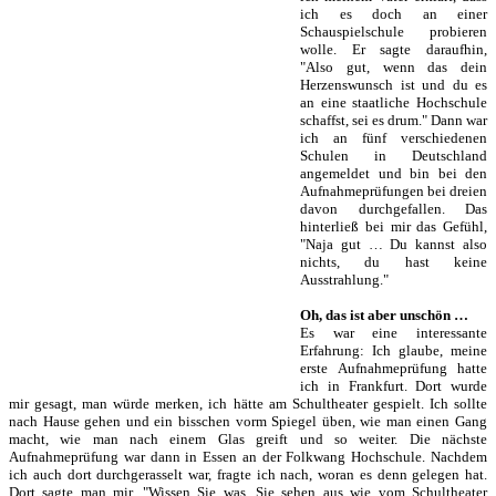
ich es doch an einer
Schauspielschule probieren
wolle. Er sagte daraufhin,
"Also gut, wenn das dein
Herzenswunsch ist und du es
an eine staatliche Hochschule
schaffst, sei es drum." Dann war
ich an fünf verschiedenen
Schulen in Deutschland
angemeldet und bin bei den
Aufnahmeprüfungen bei dreien
davon durchgefallen. Das
hinterließ bei mir das Gefühl,
"Naja gut … Du kannst also
nichts, du hast keine
Ausstrahlung."
Oh, das ist aber unschön …
Es war eine interessante
Erfahrung: Ich glaube, meine
erste Aufnahmeprüfung hatte
ich in Frankfurt. Dort wurde
mir gesagt, man würde merken, ich hätte am Schultheater gespielt. Ich sollte
nach Hause gehen und ein bisschen vorm Spiegel üben, wie man einen Gang
macht, wie man nach einem Glas greift und so weiter. Die nächste
Aufnahmeprüfung war dann in Essen an der Folkwang Hochschule. Nachdem
ich auch dort durchgerasselt war, fragte ich nach, woran es denn gelegen hat.
Dort sagte man mir, "Wissen Sie was, Sie sehen aus wie vom Schultheater