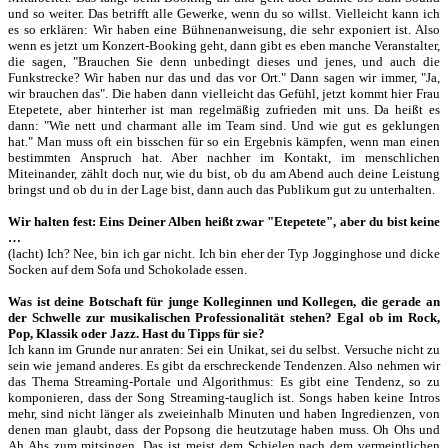
und so weiter. Das betrifft alle Gewerke, wenn du so willst. Vielleicht kann ich
es so erklären: Wir haben eine Bühnenanweisung, die sehr exponiert ist. Also
wenn es jetzt um Konzert-Booking geht, dann gibt es eben manche Veranstalter,
die sagen, "Brauchen Sie denn unbedingt dieses und jenes, und auch die
Funkstrecke? Wir haben nur das und das vor Ort." Dann sagen wir immer, "Ja,
wir brauchen das". Die haben dann vielleicht das Gefühl, jetzt kommt hier Frau
Etepetete, aber hinterher ist man regelmäßig zufrieden mit uns. Da heißt es
dann: "Wie nett und charmant alle im Team sind. Und wie gut es geklungen
hat." Man muss oft ein bisschen für so ein Ergebnis kämpfen, wenn man einen
bestimmten Anspruch hat. Aber nachher im Kontakt, im menschlichen
Miteinander, zählt doch nur, wie du bist, ob du am Abend auch deine Leistung
bringst und ob du in der Lage bist, dann auch das Publikum gut zu unterhalten.
Wir halten fest: Eins Deiner Alben heißt zwar "Etepetete", aber du bist keine
…
(lacht) Ich? Nee, bin ich gar nicht. Ich bin eher der Typ Jogginghose und dicke
Socken auf dem Sofa und Schokolade essen.
Was ist deine Botschaft für junge Kolleginnen und Kollegen, die gerade an
der Schwelle zur musikalischen Professionalität stehen? Egal ob im Rock,
Pop, Klassik oder Jazz. Hast du Tipps für sie?
Ich kann im Grunde nur anraten: Sei ein Unikat, sei du selbst. Versuche nicht zu
sein wie jemand anderes. Es gibt da erschreckende Tendenzen. Also nehmen wir
das Thema Streaming-Portale und Algorithmus: Es gibt eine Tendenz, so zu
komponieren, dass der Song Streaming-tauglich ist. Songs haben keine Intros
mehr, sind nicht länger als zweieinhalb Minuten und haben Ingredienzen, von
denen man glaubt, dass der Popsong die heutzutage haben muss. Oh Ohs und
Ah Ahs zum mitsingen. Das ist meist dem Schielen nach dem vermeintlichen