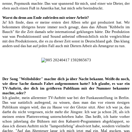
nenne, Popmusik machte. Das war spannend für mich, und einer wie Dieter, der
eben auch einen Fuß in Amerika hat, hat mich sehr beeindruckt.
Warst du denn am Ende zufrieden mit seiner Arbeit?
Ja! Ich finde, dass er meine ersten drei Alben sehr gut produziert hat. Wir
bekommen übrigens heute immer noch gesagt, dass das Album "Kribbeln im
Bauch" für die Zeit damals sehr international geklungen hätte. Die Produktion
war was Produktionsstil und Sound anbetraf offensichtlich nicht vergleichbar
mit den Produktionen, die es zu dieser Zeit sonst in Deutschland gab. Das klang
anders und das hat auf jeden Fall auch mit Dieters Arbeit als Arrangeur zu tun.
Der Song "Weibsbilder" machte dich ja über Nacht bekannt. Weißt du noch,
wie diese Sache damals Fahrt aufgenommen hatte? Ich glaube, es war ein
TV-Auftritt, der dich im größeren Publikum mit der Nummer bekannter
machte, oder?
Ich glaube, mein allererster TV-Auftritt war bei der Funkausstellung in Berlin.
Das war natürlich aufregend, zu wissen, dass man das vor einem riesigen
Publikum singen wird, das zu Hause vor der Glotze sitzt. Aber ich war ja, das
darfst du nicht vergessen, nicht mehr die Jüngste. Ich war ja schon 28, als ich
meinen ersten Plattenvertrag unterschrieben habe. Das heißt, ich hatte vorher
schon jahrelang die Bühnen mit den Kabarett-Programmen abgeklappert, so
dass ich diesen Auftritt nicht "lampenfiebrig" absolviert habe, sondern vielmehr
dachte, "Auf das Abenteuer lasse ich mich jetzt mal ein. Mal gucken, was