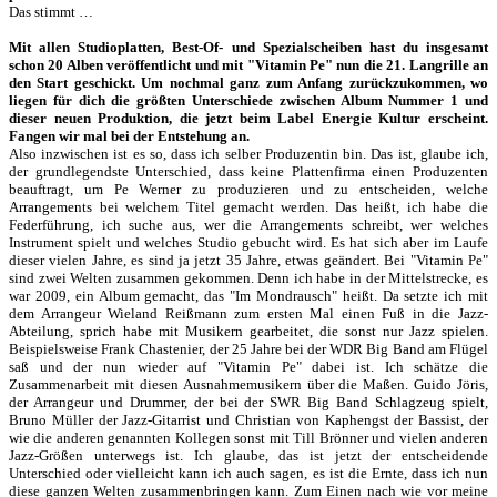
Das stimmt …
Mit allen Studioplatten, Best-Of- und Spezialscheiben hast du insgesamt
schon 20 Alben veröffentlicht und mit "Vitamin Pe" nun die 21. Langrille an
den Start geschickt. Um nochmal ganz zum Anfang zurückzukommen, wo
liegen für dich die größten Unterschiede zwischen Album Nummer 1 und
dieser neuen Produktion, die jetzt beim Label Energie Kultur erscheint.
Fangen wir mal bei der Entstehung an.
Also inzwischen ist es so, dass ich selber Produzentin bin. Das ist, glaube ich,
der grundlegendste Unterschied, dass keine Plattenfirma einen Produzenten
beauftragt, um Pe Werner zu produzieren und zu entscheiden, welche
Arrangements bei welchem Titel gemacht werden. Das heißt, ich habe die
Federführung, ich suche aus, wer die Arrangements schreibt, wer welches
Instrument spielt und welches Studio gebucht wird. Es hat sich aber im Laufe
dieser vielen Jahre, es sind ja jetzt 35 Jahre, etwas geändert. Bei "Vitamin Pe"
sind zwei Welten zusammen gekommen. Denn ich habe in der Mittelstrecke, es
war 2009, ein Album gemacht, das "Im Mondrausch" heißt. Da setzte ich mit
dem Arrangeur Wieland Reißmann zum ersten Mal einen Fuß in die Jazz-
Abteilung, sprich habe mit Musikern gearbeitet, die sonst nur Jazz spielen.
Beispielsweise Frank Chastenier, der 25 Jahre bei der WDR Big Band am Flügel
saß und der nun wieder auf "Vitamin Pe" dabei ist. Ich schätze die
Zusammenarbeit mit diesen Ausnahmemusikern über die Maßen. Guido Jöris,
der Arrangeur und Drummer, der bei der SWR Big Band Schlagzeug spielt,
Bruno Müller der Jazz-Gitarrist und Christian von Kaphengst der Bassist, der
wie die anderen genannten Kollegen sonst mit Till Brönner und vielen anderen
Jazz-Größen unterwegs ist. Ich glaube, das ist jetzt der entscheidende
Unterschied oder vielleicht kann ich auch sagen, es ist die Ernte, dass ich nun
diese ganzen Welten zusammenbringen kann. Zum Einen nach wie vor meine