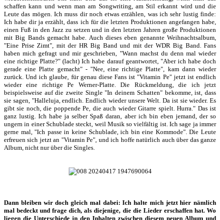
schaffen kann und wenn man am Songwriting, am Stil erkannt wird und die
Leute das mögen. Ich muss dir noch etwas erzählen, was ich sehr lustig finde:
Ich habe dir ja erzählt, dass ich für die letzten Produktionen angefangen habe,
einen Fuß in den Jazz zu setzen und in den letzten Jahren große Produktionen
mit Big Bands gemacht habe. Auch dieses eben genannte Weihnachtsalbum,
"Eine Prise Zimt", mit der HR Big Band und mit der WDR Big Band. Fans
haben mich gefragt und mir geschrieben, "Wann machst du denn mal wieder
eine richtige Platte?" (lacht) Ich habe darauf geantwortet, "Aber ich habe doch
gerade eine Platte gemacht" - "Nee, eine richtige Platte", kam dann wieder
zurück. Und ich glaube, für genau diese Fans ist "Vitamin Pe" jetzt ist endlich
wieder eine richtige Pe Werner-Platte. Die Rückmeldung, die ich jetzt
beispielsweise auf die zweite Single "In deinem Schatten" bekomme, ist, dass
sie sagen, "Halleluja, endlich. Endlich wieder unsere Welt. Da ist sie wieder. Es
gibt sie noch, die poppende Pe, die auch wieder Gitarre spielt. Hurra." Das ist
ganz lustig. Ich habe ja selber Spaß daran, aber ich bin eben jemand, der so
ungern in einer Schublade steckt, weil Musik so vielfältig ist. Ich sage ja immer
gerne mal, "Ich passe in keine Schublade, ich bin eine Kommode". Die Leute
erfreuen sich jetzt an "Vitamin Pe", und ich hoffe natürlich auch über das ganze
Album, nicht nur über die Singles.
Dann bleiben wir doch gleich mal dabei: Ich halte mich jetzt hier nämlich
mal bedeckt und frage dich, als diejenige, die die Lieder erschaffen hat. Wo
liegen die Unterschiede in den Inhalten zwischen diesem neuen Album und