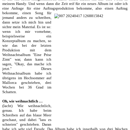
meinem Handy. Und wenn dann die Zeit reif für ein neues Album ist oder ich
eine Anfrage für eine Auftragsproduktion bekomme, also einen Auftrag
bekomme,
einen Song für
jemand anders zu schreiben,
dann setze ich mich hin und
sichte mein Material. Es ist so:
wenn ich mir vornehme,
beispielsweise ein
Konzeptalbum zu machen, so
wie das bei der letzten
Produktion mit dem
Weihnachtsalbum "Eine Prise
Zimt" war, dann kann ich
sagen, "Okay, das mache ich
jetzt." Dieses
Weihnachtsalbum habe ich
übrigens im Hochsommer auf
Mallorca geschrieben, drei
Wochen bei 36 Grad im
Schatten.
Oh, wie weihnachtlich …
(lacht) Wie weihnachtlich,
genau. Ich habe beim
Schreiben auf das blaue Meer
geschaut, und dabei "lass es
schneien" geschrieben. Daran
habe ich sehr viel Freude. Das Album habe ich innerhalb von drei Wochen