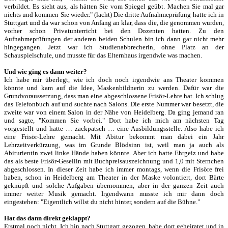
verbildet. Es sieht aus, als hätten Sie vom Spiegel geübt. Machen Sie mal gar
nichts und kommen Sie wieder." (lacht) Die dritte Aufnahmeprüfung hatte ich in
Stuttgart und da war schon von Anfang an klar, dass die, die genommen wurden,
vorher schon Privatunterricht bei den Dozenten hatten. Zu den
Aufnahmeprüfungen der anderen beiden Schulen bin ich dann gar nicht mehr
hingegangen. Jetzt war ich Studienabbrecherin, ohne Platz an der
Schauspielschule, und musste für das Elternhaus irgendwie was machen.
Und wie ging es dann weiter?
Ich habe mir überlegt, wie ich doch noch irgendwie ans Theater kommen
könnte und kam auf die Idee, Maskenbildnerin zu werden. Dafür war die
Grundvoraussetzung, dass man eine abgeschlossene Frisör-Lehre hat. Ich schlug
das Telefonbuch auf und suchte nach Salons. Die erste Nummer war besetzt, die
zweite war von einem Salon in der Nähe von Heidelberg. Da ging jemand ran
und sagte, "Kommen Sie vorbei." Dort habe ich mich am nächsten Tag
vorgestellt und hatte … zackpatsch … eine Ausbildungsstelle. Also habe ich
eine Frisör-Lehre gemacht. Mit Abitur bekommt man dabei ein Jahr
Lehrzeitverkürzung, was im Grunde Blödsinn ist, weil man ja auch als
Abiturientin zwei linke Hände haben könnte. Aber ich hatte Ehrgeiz und habe
das als beste Frisör-Gesellin mit Buchpreisauszeichnung und 1,0 mit Sternchen
abgeschlossen. In dieser Zeit habe ich immer montags, wenn die Frisöre frei
haben, schon in Heidelberg am Theater in der Maske volontiert, dort Bärte
geknüpft und solche Aufgaben übernommen, aber in der ganzen Zeit auch
immer weiter Musik gemacht. Irgendwann musste ich mir dann doch
eingestehen: "Eigentlich willst du nicht hinter, sondern auf die Bühne."
Hat das dann direkt geklappt?
Erstmal noch nicht. Ich bin nach Stuttgart gezogen, habe dort geheiratet und in