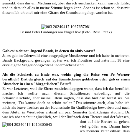
gemerkt, dass das ein Medium ist, über das ich ausdrücken kann, was ich fühle,
und in dem ich alles in meine Stimme legen kann. Aber es ist schon so, dass mit
diesem Ich-erbettel-mir-eine-Gitarre der Grundstein gelegt worden ist.
Pe und Peter Grabinger am Flügel live (Foto: Rosa Frank)
Gab es in deiner Jugend Bands, in denen du aktiv warst?
Ja, es gab im Odenwald eine ausgeprägte Musikszene und ich habe in mehreren
Bands Background gesungen. Später war ich Frontfrau und hatte mit 18 eine
erste eigene Singer-Songwriter-Liedermacher-Band.
Als die Schulzeit zu Ende war, wohin ging die Reise von Pe Werner
beruflich? Bist du gleich auf der Kunstschiene geblieben oder gab es einen
Abstecher in einen "bürgerlichen" Beruf?
Es war Letzteres, weil die Eltern zunächst dagegen waren, dass ich das beruflich
mache. Ich wollte nach diesem Schultheater unbedingt auf die
Schauspielschule, aber meine Eltern sagten, dass das brotlose Kunst sei. Sie
meinten, "Du kannst doch so schön malen." Das stimmte auch, also habe ich
mich als brave Tochter an der Hochschule für Grafikdesign beworben und nach
dem Abitur in Wiesbaden erstmal ein paar Semester Grafikdesign studiert. Da
war ich aber recht unglücklich, weil der Ruf nach dem Theater und der Wunsch,
dort auf die Bretter zu gehen,
viel größer war. Darum habe
ich meinem Vater erklärt, dass