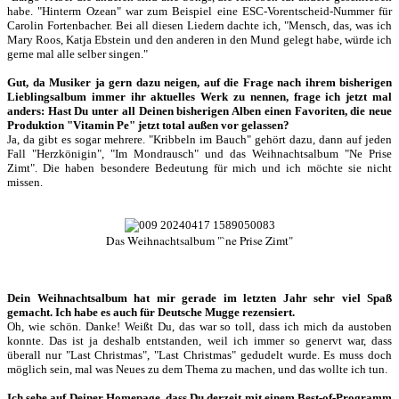
habe. "Hinterm Ozean" war zum Beispiel eine ESC-Vorentscheid-Nummer für
Carolin Fortenbacher. Bei all diesen Liedern dachte ich, "Mensch, das, was ich
Mary Roos, Katja Ebstein und den anderen in den Mund gelegt habe, würde ich
gerne mal alle selber singen."
Gut, da Musiker ja gern dazu neigen, auf die Frage nach ihrem bisherigen
Lieblingsalbum immer ihr aktuelles Werk zu nennen, frage ich jetzt mal
anders: Hast Du unter all Deinen bisherigen Alben einen Favoriten, die neue
Produktion "Vitamin Pe" jetzt total außen vor gelassen?
Ja, da gibt es sogar mehrere. "Kribbeln im Bauch" gehört dazu, dann auf jeden
Fall "Herzkönigin", "Im Mondrausch" und das Weihnachtsalbum "Ne Prise
Zimt". Die haben besondere Bedeutung für mich und ich möchte sie nicht
missen.
Das Weihnachtsalbum "`ne Prise Zimt"
Dein Weihnachtsalbum hat mir gerade im letzten Jahr sehr viel Spaß
gemacht. Ich habe es auch für Deutsche Mugge rezensiert.
Oh, wie schön. Danke! Weißt Du, das war so toll, dass ich mich da austoben
konnte. Das ist ja deshalb entstanden, weil ich immer so genervt war, dass
überall nur "Last Christmas", "Last Christmas" gedudelt wurde. Es muss doch
möglich sein, mal was Neues zu dem Thema zu machen, und das wollte ich tun.
Ich sehe auf Deiner Homepage, dass Du derzeit mit einem Best-of-Programm