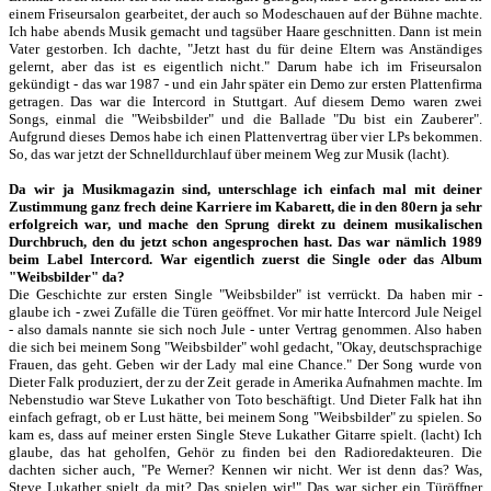
einem Friseursalon gearbeitet, der auch so Modeschauen auf der Bühne machte.
Ich habe abends Musik gemacht und tagsüber Haare geschnitten. Dann ist mein
Vater gestorben. Ich dachte, "Jetzt hast du für deine Eltern was Anständiges
gelernt, aber das ist es eigentlich nicht." Darum habe ich im Friseursalon
gekündigt - das war 1987 - und ein Jahr später ein Demo zur ersten Plattenfirma
getragen. Das war die Intercord in Stuttgart. Auf diesem Demo waren zwei
Songs, einmal die "Weibsbilder" und die Ballade "Du bist ein Zauberer".
Aufgrund dieses Demos habe ich einen Plattenvertrag über vier LPs bekommen.
So, das war jetzt der Schnelldurchlauf über meinem Weg zur Musik (lacht).
Da wir ja Musikmagazin sind, unterschlage ich einfach mal mit deiner
Zustimmung ganz frech deine Karriere im Kabarett, die in den 80ern ja sehr
erfolgreich war, und mache den Sprung direkt zu deinem musikalischen
Durchbruch, den du jetzt schon angesprochen hast. Das war nämlich 1989
beim Label Intercord. War eigentlich zuerst die Single oder das Album
"Weibsbilder" da?
Die Geschichte zur ersten Single "Weibsbilder" ist verrückt. Da haben mir -
glaube ich - zwei Zufälle die Türen geöffnet. Vor mir hatte Intercord Jule Neigel
- also damals nannte sie sich noch Jule - unter Vertrag genommen. Also haben
die sich bei meinem Song "Weibsbilder" wohl gedacht, "Okay, deutschsprachige
Frauen, das geht. Geben wir der Lady mal eine Chance." Der Song wurde von
Dieter Falk produziert, der zu der Zeit gerade in Amerika Aufnahmen machte. Im
Nebenstudio war Steve Lukather von Toto beschäftigt. Und Dieter Falk hat ihn
einfach gefragt, ob er Lust hätte, bei meinem Song "Weibsbilder" zu spielen. So
kam es, dass auf meiner ersten Single Steve Lukather Gitarre spielt. (lacht) Ich
glaube, das hat geholfen, Gehör zu finden bei den Radioredakteuren. Die
dachten sicher auch, "Pe Werner? Kennen wir nicht. Wer ist denn das? Was,
Steve Lukather spielt da mit? Das spielen wir!" Das war sicher ein Türöffner