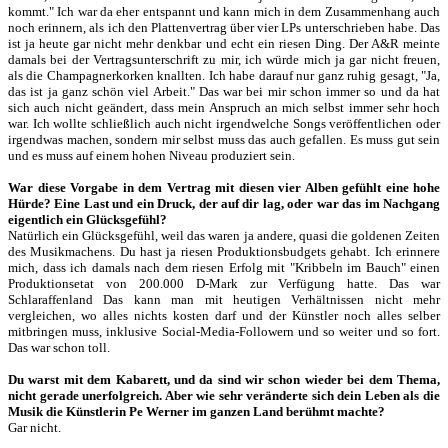
kommt." Ich war da eher entspannt und kann mich in dem Zusammenhang auch
noch erinnern, als ich den Plattenvertrag über vier LPs unterschrieben habe. Das
ist ja heute gar nicht mehr denkbar und echt ein riesen Ding. Der A&R meinte
damals bei der Vertragsunterschrift zu mir, ich würde mich ja gar nicht freuen,
als die Champagnerkorken knallten. Ich habe darauf nur ganz ruhig gesagt, "Ja,
das ist ja ganz schön viel Arbeit." Das war bei mir schon immer so und da hat
sich auch nicht geändert, dass mein Anspruch an mich selbst immer sehr hoch
war. Ich wollte schließlich auch nicht irgendwelche Songs veröffentlichen oder
irgendwas machen, sondern mir selbst muss das auch gefallen. Es muss gut sein
und es muss auf einem hohen Niveau produziert sein.
War diese Vorgabe in dem Vertrag mit diesen vier Alben gefühlt eine hohe
Hürde? Eine Last und ein Druck, der auf dir lag, oder war das im Nachgang
eigentlich ein Glücksgefühl?
Natürlich ein Glücksgefühl, weil das waren ja andere, quasi die goldenen Zeiten
des Musikmachens. Du hast ja riesen Produktionsbudgets gehabt. Ich erinnere
mich, dass ich damals nach dem riesen Erfolg mit "Kribbeln im Bauch" einen
Produktionsetat von 200.000 D-Mark zur Verfügung hatte. Das war
Schlaraffenland Das kann man mit heutigen Verhältnissen nicht mehr
vergleichen, wo alles nichts kosten darf und der Künstler noch alles selber
mitbringen muss, inklusive Social-Media-Followern und so weiter und so fort.
Das war schon toll.
Du warst mit dem Kabarett, und da sind wir schon wieder bei dem Thema,
nicht gerade unerfolgreich. Aber wie sehr veränderte sich dein Leben als die
Musik die Künstlerin Pe Werner im ganzen Land berühmt machte?
Gar nicht.