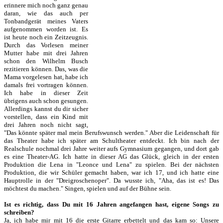
erinnere mich noch ganz genau
daran, wie das auch per
Tonbandgerät meines Vaters
aufgenommen worden ist. Es
ist heute noch ein Zeitzeugnis.
Durch das Vorlesen meiner
Mutter habe mit drei Jahren
schon den Wilhelm Busch
rezitieren können. Das, was die
Mama vorgelesen hat, habe ich
damals frei vortragen können.
Ich habe in dieser Zeit
übrigens auch schon gesungen.
Allerdings kannst du dir sicher
vorstellen, dass ein Kind mit
drei Jahren noch nicht sagt,
"Das könnte später mal mein Berufswunsch werden." Aber die Leidenschaft für
das Theater habe ich später am Schultheater entdeckt. Ich bin nach der
Realschule nochmal drei Jahre weiter aufs Gymnasium gegangen, und dort gab
es eine Theater-AG. Ich hatte in dieser AG das Glück, gleich in der ersten
Produktion die Lena in "Leonce und Lena" zu spielen. Bei der nächsten
Produktion, die wir Schüler gemacht haben, war ich 17, und ich hatte eine
Hauptrolle in der "Dreigroschenoper". Da wusste ich, "Aha, das ist es! Das
möchtest du machen." Singen, spielen und auf der Bühne sein.
Ist es richtig, dass Du mit 16 Jahren angefangen hast, eigene Songs zu
schreiben?
Ja, ich habe mir mit 16 die erste Gitarre erbettelt und das kam so: Unsere