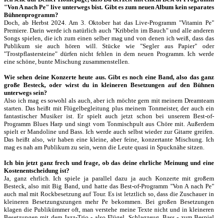
"Von A nach Pe" live unterwegs bist. Gibt es zum neuen Album kein separates
Bühnenprogramm?
Doch, ab Herbst 2024. Am 3. Oktober hat das Live-Programm "Vitamin Pe"
Premiere. Darin werde ich natürlich auch "Kribbeln im Bauch" und alle anderen
Songs spielen, die ich zum einen selber mag und von denen ich weiß, dass das
Publikum sie auch hören will. Stücke wie "Segler aus Papier" oder
"Trostpflastersteine" dürfen nicht fehlen in dem neuen Programm. Ich werde
eine schöne, bunte Mischung zusammenstellen.
Wie sehen deine Konzerte heute aus. Gibt es noch eine Band, also das ganz
große Besteck, oder wirst du in kleineren Besetzungen auf den Bühnen
unterwegs sein?
Also ich mag es sowohl als auch, aber ich möchte gern mit meinem Dreamteam
starten. Das heißt mit Flügelbegleitung plus meinem Tonmeister, der auch ein
fantastischer Musiker ist. Er spielt auch jetzt schon bei unserem Best-of-
Programm Blues Harp und singt vom Tonmischpult aus Chöre mit. Außerdem
spielt er Mandoline und Bass. Ich werde auch selbst wieder zur Gitarre greifen.
Das heißt also, wir haben eine kleine, aber feine, konzertante Mischung. Ich
mag es nah am Publikum zu sein, wenn die Leute quasi in Spucknähe sitzen.
Ich bin jetzt ganz frech und frage, ob das deine ehrliche Meinung und eine
Kostenentscheidung ist?
Ja, ganz ehrlich. Ich spiele ja parallel dazu ja auch Konzerte mit großem
Besteck, also mit Big Band, und hatte das Best-of-Programm "Von A nach Pe"
auch mal mit Rockbesetzung auf Tour. Es ist letztlich so, dass die Zuschauer in
kleineren Besetzungszungen mehr Pe bekommen. Bei großen Besetzungen
klagen die Publikümmer oft, man verstehe meine Texte nicht und in kleineren
Besetzungen mit dem Jazz-Trio - also Flügel, Schlagzeug, Bass - zum Bespiel