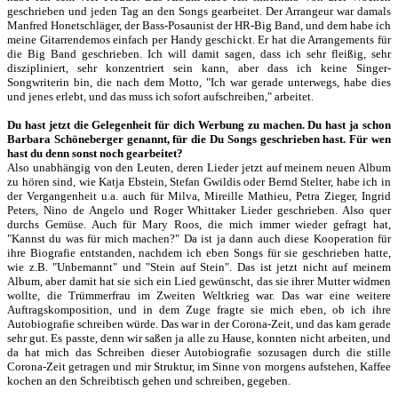
geschrieben und jeden Tag an den Songs gearbeitet. Der Arrangeur war damals
Manfred Honetschläger, der Bass-Posaunist der HR-Big Band, und dem habe ich
meine Gitarrendemos einfach per Handy geschickt. Er hat die Arrangements für
die Big Band geschrieben. Ich will damit sagen, dass ich sehr fleißig, sehr
diszipliniert, sehr konzentriert sein kann, aber dass ich keine Singer-
Songwriterin bin, die nach dem Motto, "Ich war gerade unterwegs, habe dies
und jenes erlebt, und das muss ich sofort aufschreiben," arbeitet.
Du hast jetzt die Gelegenheit für dich Werbung zu machen. Du hast ja schon
Barbara Schöneberger genannt, für die Du Songs geschrieben hast. Für wen
hast du denn sonst noch gearbeitet?
Also unabhängig von den Leuten, deren Lieder jetzt auf meinem neuen Album
zu hören sind, wie Katja Ebstein, Stefan Gwildis oder Bernd Stelter, habe ich in
der Vergangenheit u.a. auch für Milva, Mireille Mathieu, Petra Zieger, Ingrid
Peters, Nino de Angelo und Roger Whittaker Lieder geschrieben. Also quer
durchs Gemüse. Auch für Mary Roos, die mich immer wieder gefragt hat,
"Kannst du was für mich machen?" Da ist ja dann auch diese Kooperation für
ihre Biografie entstanden, nachdem ich eben Songs für sie geschrieben hatte,
wie z.B. "Unbemannt" und "Stein auf Stein". Das ist jetzt nicht auf meinem
Album, aber damit hat sie sich ein Lied gewünscht, das sie ihrer Mutter widmen
wollte, die Trümmerfrau im Zweiten Weltkrieg war. Das war eine weitere
Auftragskomposition, und in dem Zuge fragte sie mich eben, ob ich ihre
Autobiografie schreiben würde. Das war in der Corona-Zeit, und das kam gerade
sehr gut. Es passte, denn wir saßen ja alle zu Hause, konnten nicht arbeiten, und
da hat mich das Schreiben dieser Autobiografie sozusagen durch die stille
Corona-Zeit getragen und mir Struktur, im Sinne von morgens aufstehen, Kaffee
kochen an den Schreibtisch gehen und schreiben, gegeben.