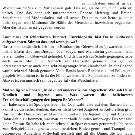
es mindestens einmal in der
Woche was Süßes zum Mittagessen gab. Das ist, glaube ich, nicht sehr oft
üblich. Und das habe ich mitgenommen. Ebenso Hefeteig und Braten,
Sauerbraten und Rindrouladen und all sowas. Das muss man heute ja kaum
mehr sagen, weil Minimum die Hälfte der Menschheit inzwischen vegan isst.
Aber das ist mir so mitgegeben worden.
Laut einer oft fehlerhaften Internet- Enzyklopädie bist Du in Südhessen
aufgewachsen. Stimmt das, und wenn ja, wo?
Das stimmt tatsächlich. Ich bin in Rimbach im Odenwald aufgewachsen, denn
meine Eltern sind aus Dresden über Speyer und Mannheim gekommen, und
letzten Endes im Odenwald gelandet. Und da bin ich zur Schule gegangen, habe
auch mein Abitur in Rimbach im Odenwald gemacht. Da gab es
interessanterweise auch eine sehr ausgeprägte Musiklandschaft. In der Gegend
wurde sehr viel Musik gemacht. Viele Bands haben Rockmusik und Folkmusik
gespielt. Mannheim ist in da der Nähe, wo heute die Popakademie zu finden ist.
Also es ist ein musisch sehr begabtes Tal - das Weschnitztal.
Mal völlig von Theater, Musik und anderer Kunst abgesehen: Wie sah Deine
Kindheit und Jugend aus. Was waren die beliebtesten
Freizeitbeschäftigungen der jungen Pe Werner?
Ich habe sehr viel Sport getrieben. Im Odenwald, also auf dem flachen Land,
kannst du dir sicher denken, dass es nicht so viel Angebot an Kulturellem gibt.
Das nächste Theater war in Mannheim, und um als Jugendlicher mit Bus oder
Bahn dahin zu kommen, war man anderthalb Stunden unterwegs. Das war also
keine Option. So habe ich mich sehr viel in Sportvereinen getummelt. Ich habe
zum Beispiel Leistungsschwimmen betrieben, Boden geturnt und Trampolinen
gesprungen. Außerdem Volleyball gespielt und all die Dinge, die ich heute