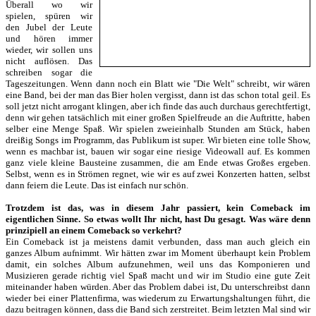
Überall wo wir
spielen, spüren wir
den Jubel der Leute
und hören immer
wieder, wir sollen uns
nicht auflösen. Das
schreiben sogar die
Tageszeitungen. Wenn dann noch ein Blatt wie "Die Welt" schreibt, wir wären
eine Band, bei der man das Bier holen vergisst, dann ist das schon total geil. Es
soll jetzt nicht arrogant klingen, aber ich finde das auch durchaus gerechtfertigt,
denn wir gehen tatsächlich mit einer großen Spielfreude an die Auftritte, haben
selber eine Menge Spaß. Wir spielen zweieinhalb Stunden am Stück, haben
dreißig Songs im Programm, das Publikum ist super. Wir bieten eine tolle Show,
wenn es machbar ist, bauen wir sogar eine riesige Videowall auf. Es kommen
ganz viele kleine Bausteine zusammen, die am Ende etwas Großes ergeben.
Selbst, wenn es in Strömen regnet, wie wir es auf zwei Konzerten hatten, selbst
dann feiern die Leute. Das ist einfach nur schön.
Trotzdem ist das, was in diesem Jahr passiert, kein Comeback im
eigentlichen Sinne. So etwas wollt Ihr nicht, hast Du gesagt. Was wäre denn
prinzipiell an einem Comeback so verkehrt?
Ein Comeback ist ja meistens damit verbunden, dass man auch gleich ein
ganzes Album aufnimmt. Wir hätten zwar im Moment überhaupt kein Problem
damit, ein solches Album aufzunehmen, weil uns das Komponieren und
Musizieren gerade richtig viel Spaß macht und wir im Studio eine gute Zeit
miteinander haben würden. Aber das Problem dabei ist, Du unterschreibst dann
wieder bei einer Plattenfirma, was wiederum zu Erwartungshaltungen führt, die
dazu beitragen können, dass die Band sich zerstreitet. Beim letzten Mal sind wir