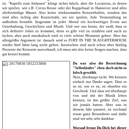
ist. "Kapelle zum Anfassen" klingt sicher falsch, aber die Locations, in denen
wir spielen, wie z.B. Circus Krone oder der Kuppelsaal in Hannover sind alles
altehrwürdige Häuser. Also keine stinknormalen Konzerthallen, sondern das
sind alles richtig alte Konzertsäle, wo wir spielen. Jede Veranstaltung ist
außerdem bestuhlt. Insgesamt ist jeder Abend ein hochwertiges Event aus
Unterhaltung, Geschichten und Musik. Und wer uns kennt, der weiß, dass es
sich definitiv lohnt zu kommen, denn es gibt viel zu erzählen und auch zu
lachen, aber auch musikalisch wird es viele schöne Momente geben. Aber das
allergrößte Argument ist: danach wird es FURY IN THE SLAUGHTERHOUSE
wieder fünf Jahre lang nicht geben. Inzwischen sind auch schon über fünfzig
Prozente der Konzerte ausverkauft, ich muss mir also keine Sorgen machen, dass
gar keiner kommt.
Da war also die Bezeichnung
"Selbstläufer" eben doch nicht so
falsch gewählt.
Nein, überhaupt nicht. Wir können
einfach nur Danke sagen. Dass es
so ist, wie es ist, ist ohnehin ein
Geschenk. Und dass wir überhaupt
von und mit der Musik leben
können, ist das größte Ziel, was
wir jemals hatten. Aber was in
diesem Jahr passiert, ist nochmal
etwas ganz Besonderes und dafür
sind wir sehr, sehr dankbar.
Worauf freust Du Dich bei dieser