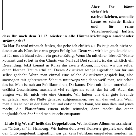
Aber Ihr könnt
sicherlich
nachvollziehen, wenn die
Leute es schade finden
und für reine
Verschwendung halten,
dass Ihr nach dem 31.12. wieder in alle Himmelsrichtungen auseinander
strömt, oder?
Na klar. Es wird mir auch fehlen, das gebe ich ehrlich zu. Es ist ja auch nicht so,
dass man als Künstler etwas gegen Erfolg hat. Denn was wir hier gerade erleben,
ist für uns als Band schon ein großer Erfolg. Wenn Du mit einer "Best Of"-Platte
kommst und sofort in den Charts von Null auf Drei schießt, ist das wirklich ein
Riesending. Jetzt kommt in Kürze das zweite Album, mit dem wir uns selber
einen kleinen Traum erfüllen. Dieses Akustikset war ja eigentlich nur für uns
selbst gedacht. Wenn man einmal eine solche Akustiktour gespielt hat, also
sozusagen mit gebremstem Schaum unterwegs war, dann weiß man, wie schön
das ist. Man ist nah am Publikum dran, Du kannst Dich mit denen unterhalten,
erzählst Geschichten, musizierst viel ruhiger als sonst, das ist toll. Auch das
Singen war für mich wie eine Granate. Wir haben uns drei gute Freunde
eingeladen und die Platte genauso aufgenommen, wie wir das wollten. Wenn
man alles selber in der Hand hat und entscheiden kann, wie man dies und jenes
macht, die Plattenfirma einem nicht reinredet, dann macht das einen
unglaublichen Spaß und man ist echt entspannt.
"Little Big World" heißt das Doppelalbum. Wo ist dieses Album entstanden?
Im "Grünspan" in Hamburg. Wir haben dort zwei Konzerte gespielt und dafür
den Club umgebaut. Eigentlich war gar kein Publikum eingeladen, sondern wir