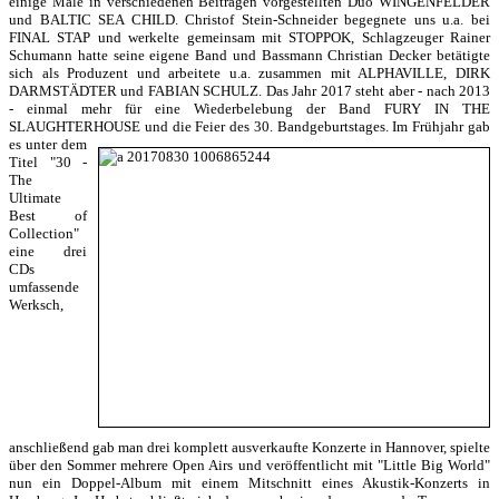
einige Male in verschiedenen Beiträgen vorgestellten Duo WINGENFELDER
und BALTIC SEA CHILD. Christof Stein-Schneider begegnete uns u.a. bei
FINAL STAP und werkelte gemeinsam mit STOPPOK, Schlagzeuger Rainer
Schumann hatte seine eigene Band und Bassmann Christian Decker betätigte
sich als Produzent und arbeitete u.a. zusammen mit ALPHAVILLE, DIRK
DARMSTÄDTER und FABIAN SCHULZ. Das Jahr 2017 steht aber - nach 2013
- einmal mehr für eine Wiederbelebung der Band FURY IN THE
SLAUGHTERHOUSE und die Feier des 30. Bandgeburtstages.
Im Frühjahr gab
es unter dem
Titel "30 -
The
Ultimate
Best of
Collection"
eine drei
CDs
umfassende
Werksch,
anschließend gab man drei komplett ausverkaufte Konzerte in Hannover, spielte
über den Sommer mehrere Open Airs und veröffentlicht mit "Little Big World"
nun ein Doppel-Album mit einem Mitschnitt eines Akustik-Konzerts in