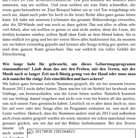
umsetzen, was wir wollten. Und zwar wollten wir eine Party schmeißen, die
etwas ganz besonderes ist. Zum Beispiel haben wir so viel Ton reingehängt wie
noch nie, damit auch jeder bis hoch in die letzte Reihe alles ganz genau hören
kann. Ich habe mit unserem Lichtmann das gesamte Bühnendesign entworfen,
also die 3D-Wände und was noch so dazu gehört. Das war alles in allem sehr
viel Arbeit, aber wir wollten es genau so und nicht anders, denn die Leute, die
dorthin kommen würden, sollten Spaß ohne Ende an dem Abend haben. Als es
dann endlich los ging und bei der ersten Show alles funktioniert hat, da wussten
wir, wir haben vernünftig geprobt und können alle Songs richtig gut spielen, wir
sind dem ganzen Kram gewachsen. Das war wirklich ein tolles Gefühl der
Erleichterung.
Wie lange habt Ihr gebraucht, um dieses Geburtstagsprogramm
einzustudieren? Läuft denn das mit den Proben, mit den Texten, mit der
Musik nach so langer Zeit noch flüssig genug von der Hand oder muss man
sich zunächst für einige Zeit einschließen und hart ackern?
Wir haben ganz bewusst solche Nummern gespielt, die wir bei unserem letzten
Konzert 2013 nicht dabei hatten. Dazu machte ich im Vorfeld bei facebook eine
Umfrage, um herauszufinden, was die Leute hören wollen. Natürlich konnten
wir nur bedingt darauf eingehen und nicht von vorn bis hinten all das spielen,
was sich unsere Fans gewünscht haben. Letztlich ist es aber dann doch so, dass
bis auf zwei oder drei Songs alles im Programm enthalten ist, was auch die
Leute wollten. Dadurch, dass die Nummern andere sind als 2013 und außerdem
auch etwas anders gespielt wurden als sonst, mussten wir schon manchmal etwas
genauer gucken, wie wir das auf der Bühne hinbekommen.
Bei den Texten
musste ich
auch wieder
ein bisschen