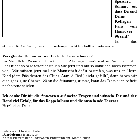
Sportart.
Stimmt es,
dass Du und
Deine
Kollegen
Fans von
Hannover
96 seid?
Ja, das
stimmt. Außer Gero, der sich überhaupt nicht für Fußball interessiert.
Was glaubst Du, wo wir am Ende der Saison landen?
Im Mittelfeld. Wenn sie Glück haben. Also sagen wir's mal so: Wenn sich die
Fans nicht so bescheuert anstellen wie jetzt und auf so dämliche Ideen kommen
wie, "Wir müssen jetzt mal die Mannschaft dafür bestrafen, was uns an Herrn
Kind (dem Präsidenten des Clubs, Anm. d. Red.) nicht gefällt", dann haben wir
eine ganz gute Chance. Wenn die Stimmung stimmt, kann das Team auch befreit
nach vorne spielen.
Ich danke Dir für die Antworten auf meine Fragen und wünsche Dir und der
Band viel Erfolg für das Doppelalbum und die anstehende Tournee.
Herzlichen Dank.
Interview:
Christian Reder
Bearbeitung:
tormey, cr
Fotos:
Pressematerial, Starwatch Entertainment, Martin Huch