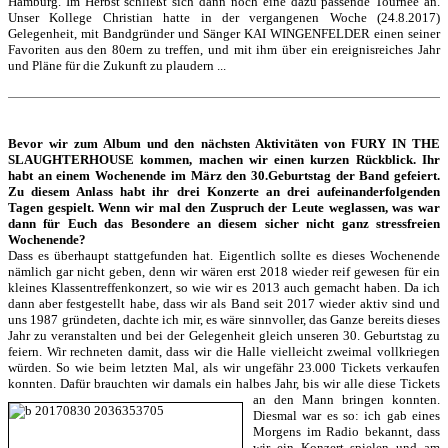
Hamburg. Im Herbst schließt sich dann noch eine dazu passende Tournee an.
Unser Kollege Christian hatte in der vergangenen Woche (24.8.2017)
Gelegenheit, mit Bandgründer und Sänger KAI WINGENFELDER einen seiner
Favoriten aus den 80ern zu treffen, und mit ihm über ein ereignisreiches Jahr
und Pläne für die Zukunft zu plaudern ...
Bevor wir zum Album und den nächsten Aktivitäten von FURY IN THE
SLAUGHTERHOUSE kommen, machen wir einen kurzen Rückblick. Ihr
habt an einem Wochenende im März den 30.Geburtstag der Band gefeiert.
Zu diesem Anlass habt ihr drei Konzerte an drei aufeinanderfolgenden
Tagen gespielt. Wenn wir mal den Zuspruch der Leute weglassen, was war
dann für Euch das Besondere an diesem sicher nicht ganz stressfreien
Wochenende?
Dass es überhaupt stattgefunden hat. Eigentlich sollte es dieses Wochenende
nämlich gar nicht geben, denn wir wären erst 2018 wieder reif gewesen für ein
kleines Klassentreffenkonzert, so wie wir es 2013 auch gemacht haben. Da ich
dann aber festgestellt habe, dass wir als Band seit 2017 wieder aktiv sind und
uns 1987 gründeten, dachte ich mir, es wäre sinnvoller, das Ganze bereits dieses
Jahr zu veranstalten und bei der Gelegenheit gleich unseren 30. Geburtstag zu
feiern. Wir rechneten damit, dass wir die Halle vielleicht zweimal vollkriegen
würden. So wie beim letzten Mal, als wir ungefähr 23.000 Tickets verkaufen
konnten. Dafür brauchten wir damals ein halbes Jahr, bis wir alle diese Tickets
an den Mann bringen konnten.
Diesmal war es so: ich gab eines
Morgens im Radio bekannt, dass
wir ein Konzert spielen und am