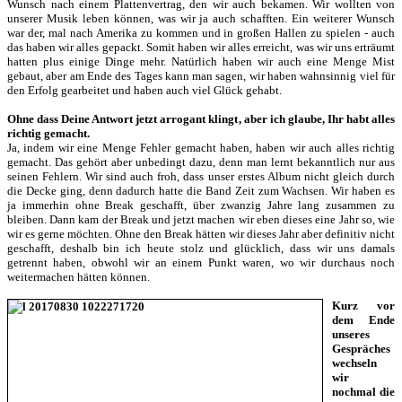
Wunsch nach einem Plattenvertrag, den wir auch bekamen. Wir wollten von
unserer Musik leben können, was wir ja auch schafften. Ein weiterer Wunsch
war der, mal nach Amerika zu kommen und in großen Hallen zu spielen - auch
das haben wir alles gepackt. Somit haben wir alles erreicht, was wir uns erträumt
hatten plus einige Dinge mehr. Natürlich haben wir auch eine Menge Mist
gebaut, aber am Ende des Tages kann man sagen, wir haben wahnsinnig viel für
den Erfolg gearbeitet und haben auch viel Glück gehabt.
Ohne dass Deine Antwort jetzt arrogant klingt, aber ich glaube, Ihr habt alles
richtig gemacht.
Ja, indem wir eine Menge Fehler gemacht haben, haben wir auch alles richtig
gemacht. Das gehört aber unbedingt dazu, denn man lernt bekanntlich nur aus
seinen Fehlern. Wir sind auch froh, dass unser erstes Album nicht gleich durch
die Decke ging, denn dadurch hatte die Band Zeit zum Wachsen. Wir haben es
ja immerhin ohne Break geschafft, über zwanzig Jahre lang zusammen zu
bleiben. Dann kam der Break und jetzt machen wir eben dieses eine Jahr so, wie
wir es gerne möchten. Ohne den Break hätten wir dieses Jahr aber definitiv nicht
geschafft, deshalb bin ich heute stolz und glücklich, dass wir uns damals
getrennt haben, obwohl wir an einem Punkt waren, wo wir durchaus noch
weitermachen hätten können.
Kurz vor
dem Ende
unseres
Gespräches
wechseln
wir
nochmal die