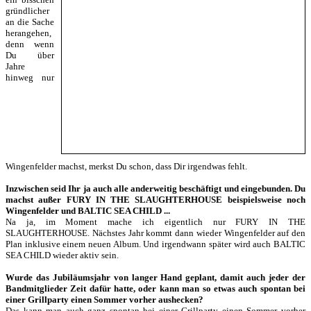
gründlicher
an die Sache
herangehen,
denn wenn
Du über
Jahre
hinweg nur
Wingenfelder machst, merkst Du schon, dass Dir irgendwas fehlt.
Inzwischen seid Ihr ja auch alle anderweitig beschäftigt und eingebunden. Du
machst außer FURY IN THE SLAUGHTERHOUSE beispielsweise noch
Wingenfelder und BALTIC SEA CHILD ...
Na ja, im Moment mache ich eigentlich nur FURY IN THE
SLAUGHTERHOUSE. Nächstes Jahr kommt dann wieder Wingenfelder auf den
Plan inklusive einem neuen Album. Und irgendwann später wird auch BALTIC
SEA CHILD wieder aktiv sein.
Wurde das Jubiläumsjahr von langer Hand geplant, damit auch jeder der
Bandmitglieder Zeit dafür hatte, oder kann man so etwas auch spontan bei
einer Grillparty einen Sommer vorher aushecken?
Das kann man auch ganz spontan bei einer Grillparty einen Sommer vorher