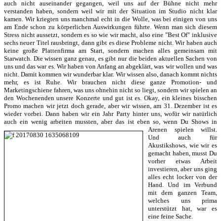
auch nicht auseinander gegangen, weil uns auf der Bühne nicht mehr
verstanden haben, sondern weil wir mit der Situation im Studio nicht klar
kamen. Wir kriegten uns manchmal echt in die Wolle, was bei einigen von uns
am Ende schon zu körperlichen Auswirkungen führte. Wenn man sich diesem
Stress nicht aussetzt, sondern es so wie wir macht, also eine "Best Of" inklusive
sechs neuer Titel rausbringt, dann gibt es diese Probleme nicht. Wir haben auch
keine große Plattenfirma am Start, sondern machen alles gemeinsam mit
Starwatch. Die wissen ganz genau, es gibt nur die beiden aktuellen Sachen von
uns und das war es. Wir haben von Anfang an abgeklärt, was wir wollen und was
nicht. Damit kommen wir wunderbar klar. Wir wissen also, danach kommt nichts
mehr, es ist Ruhe. Wir brauchen nicht diese ganze Promotion- und
Marketingschiene fahren, was uns ohnehin nicht so liegt, sondern wir spielen an
den Wochenenden unsere Konzerte und gut ist es. Okay, ein kleines bisschen
Promo machen wir jetzt doch gerade, aber wir wissen, am 31. Dezember ist es
wieder vorbei. Dann haben wir ein Jahr Party hinter uns, wofür wir natürlich
auch ein wenig arbeiten mussten,
aber das ist eben so, wenn Du Shows in
Arenen spielen willst.
Und auch für
Akustikshows, wie wir es
gemacht haben, musst Du
vorher etwas Arbeit
investieren, aber uns ging
alles echt locker von der
Hand. Und im Verbund
mit dem ganzen Team,
welches uns prima
unterstützt hat, war es
eine feine Sache.