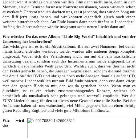
gedacht war. Allerdings brauchten wir den Film dann nicht mehr, denn in dem
Moment, als die Termine für unsere Konzerte rauskamen, waren wir auch schon
ausverkauft. Christof und ich dachten uns, es ist ja schön, dass wir den Song mit
dem Riff jetzt übrig haben und wir könnten eigentlich gleich noch einen
weiteren hinterher schieben. Am Ende kamen dann noch fünf neue Lieder dazu.
Anfang des Jahres nahmen wir die insgesamt sechs neuen Lieder dann auf.
Wie würdest Du das neue Album "Little Big World" inhaltlich und von der
Umsetzung her beschreiben?
Das wichtigste ist, es ist ein Akustikalbum. Bis auf zwei Nummern, bei denen
nichts Entscheidendes verändert wurde, wurden alle anderen Songs komplett
umgebaut. Wobei sich die Veränderung nicht nur auf die rein musikalische
Umsetzung bezieht, sondern auch das Instrumentarium wurde angepasst. Es ist
wirklich ein spannendes Werk geworden. Wichtig auch, dass wir diesmal nicht
den Fehler gemacht haben, die Ansagen wegzulassen, sondern die sind diesmal
mit drauf. Auf der DVD sind übrigens noch mehr Ansagen drauf als auf der CD,
weil manche Lieder wirklich nur mit Bild funktionieren, denn erst dann kriegt
man den ganzen Blödsinn mit, den wir da getrieben haben. Wenn man es
durchhört, ist es ein relativ zusammenhängendes Konzert, welches ich
persönlich als musikalisch sehr gelungen und wertvoll empfinde. Wer die
FURY-Lieder eh mag, für den ist dieses neue Gewand eine tolle Sache. Bei der
Aufnahme haben wir uns wahnsinnig viel Mühe gegeben, hatten einen richtig
guten Recording Engineer und viele gute Mikrofone im Einsatz.
Wie wird
das