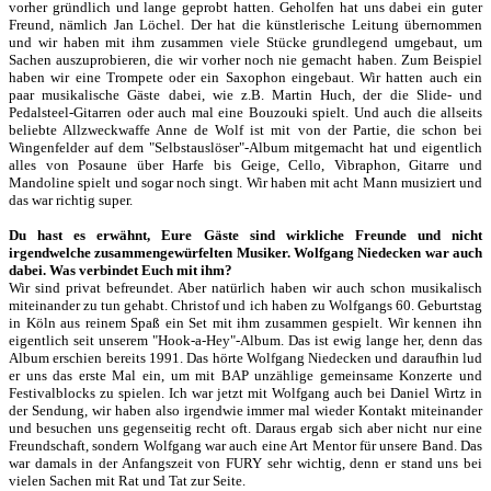
vorher gründlich und lange geprobt hatten. Geholfen hat uns dabei ein guter
Freund, nämlich Jan Löchel. Der hat die künstlerische Leitung übernommen
und wir haben mit ihm zusammen viele Stücke grundlegend umgebaut, um
Sachen auszuprobieren, die wir vorher noch nie gemacht haben. Zum Beispiel
haben wir eine Trompete oder ein Saxophon eingebaut. Wir hatten auch ein
paar musikalische Gäste dabei, wie z.B. Martin Huch, der die Slide- und
Pedalsteel-Gitarren oder auch mal eine Bouzouki spielt. Und auch die allseits
beliebte Allzweckwaffe Anne de Wolf ist mit von der Partie, die schon bei
Wingenfelder auf dem "Selbstauslöser"-Album mitgemacht hat und eigentlich
alles von Posaune über Harfe bis Geige, Cello, Vibraphon, Gitarre und
Mandoline spielt und sogar noch singt. Wir haben mit acht Mann musiziert und
das war richtig super.
Du hast es erwähnt, Eure Gäste sind wirkliche Freunde und nicht
irgendwelche zusammengewürfelten Musiker. Wolfgang Niedecken war auch
dabei. Was verbindet Euch mit ihm?
Wir sind privat befreundet. Aber natürlich haben wir auch schon musikalisch
miteinander zu tun gehabt. Christof und ich haben zu Wolfgangs 60. Geburtstag
in Köln aus reinem Spaß ein Set mit ihm zusammen gespielt. Wir kennen ihn
eigentlich seit unserem "Hook-a-Hey"-Album. Das ist ewig lange her, denn das
Album erschien bereits 1991. Das hörte Wolfgang Niedecken und daraufhin lud
er uns das erste Mal ein, um mit BAP unzählige gemeinsame Konzerte und
Festivalblocks zu spielen. Ich war jetzt mit Wolfgang auch bei Daniel Wirtz in
der Sendung, wir haben also irgendwie immer mal wieder Kontakt miteinander
und besuchen uns gegenseitig recht oft. Daraus ergab sich aber nicht nur eine
Freundschaft, sondern Wolfgang war auch eine Art Mentor für unsere Band. Das
war damals in der Anfangszeit von FURY sehr wichtig, denn er stand uns bei
vielen Sachen mit Rat und Tat zur Seite.