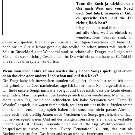
Tour, die Euch ja wirklich von
Ost nach West und von Nord
nach Süd führt, besonders? Gibt
es spezielle Orte, auf die Du
richtig Bock hast?
Ich glaube, diesmal freue ich mich
auf alle Orte, weil es einfach so
wunderschöne Venues sind, in
denen wir spielen. Ich liebe ja diese altehrwürdigen Locations. Ich habe z.B.
noch nie im Circus Krone gespielt, das wollte ich schon immer mal. Auch die
Säle in Düsseldorf oder Wuppertal sind so schöne alte Dinger mit Logen und
Säulen, da steckt richtig Geschichte drin. Das wird ein sehr erhabenes Gefühl für
uns sein, da drin spielen zu dürfen.
Wenn man über Jahre immer wieder die gleichen Songs spielt, geht einem
dann das eine oder andere Lied schon mal auf den Keks?
Die Frage habe ich inzwischen hundertmal gehört, aber selbst wenn ich noch
mal gründlich darüber nachdenke, sage ich immer noch: Nein, eigentlich nicht.
Ich finde unsere Songs nach wie vor gut und freue mich, dass die Leute ebenso
empfinden. Man interpretiert die Lieder ja auch immer wieder neu. Mal hat man
einen guten Tag, mal einen schlechten. Ich habe Versionen von "Time To
Wonder" gespielt, die waren fürchterlich, weil wir mit uns nicht zufrieden waren
oder schlecht zusammengespielt haben oder sonst was nicht passte. Aber ich
habe auch nach dreißig Jahren noch Versionen des Songs gespielt, die einfach
nur hervorragend waren. Und auf der jetzigen Tour ist es ja eh anders, weil alles
umarrangiert ist. "Every Generation" in der "Little Big World"-Version hat
beispielsweise nichts mit dem "Every Generation" zu tun, das wir als
Rocknummer spielen. Das fängt anders an und hat insgesamt eine ganz andere