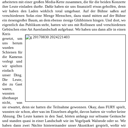
arbeiteten mit einer großen Media-Kette zusammen, die für die beiden Konzerte
ihre Leute einladen durfte. Dafür haben sie uns finanziell etwas geholfen, denn
wir haben den Laden wirklich total umgebaut. Auf der Bühne saßen auf
verschiedenen Sofas eine Menge Menschen, dazu stand mitten auf der Bühne
ein riesengroßer Baum, an dem ebenso riesige Glühbirnen hingen. Und dort, wo
eigentlich das Publikum steht, hatten wir uns mit Rollrasen und verschiedenen
Gebüschen eine Art Auenlandschaft aufgebaut.
Wir haben uns dann alle in einen
Kreis
gesetzt, um
uns herum
wurden
Schienen für
die Kameras
verlegt und
wir spielten
einfach
unser Ding.
Die Leute,
die zu Gast
waren,
wussten
überhaupt
nicht, was
sie erwartet, denn sie hatten die Teilnahme gewonnen. Okay, dass FURY spielt,
wussten sie schon, aber was im Einzelnen abgeht, davon hatten sie vorher keine
Ahnung. Die Leute kamen in den Saal, hörten anfangs nur seltsame Geräusche
und standen quasi in einer Landschaft wie im Vogelpark Walsrode oder so. Wir
haben dann zwei Nächte hintereinander unser Akustikset gespielt, wofür wir