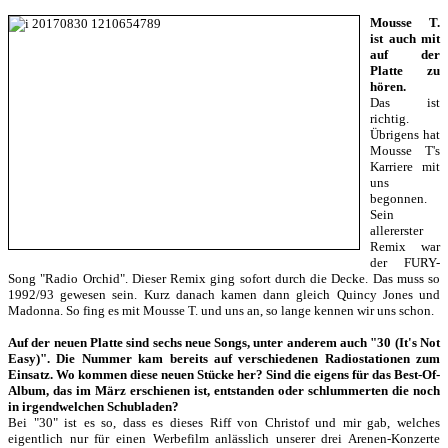
Mousse T.
ist auch mit
auf der
Platte zu
hören.
Das ist
richtig.
Übrigens hat
Mousse T's
Karriere mit
uns
begonnen.
Sein
allererster
Remix war
der FURY-
Song "Radio Orchid". Dieser Remix ging sofort durch die Decke. Das muss so
1992/93 gewesen sein. Kurz danach kamen dann gleich Quincy Jones und
Madonna. So fing es mit Mousse T. und uns an, so lange kennen wir uns schon.
Auf der neuen Platte sind sechs neue Songs, unter anderem auch "30 (It's Not
Easy)". Die Nummer kam bereits auf verschiedenen Radiostationen zum
Einsatz. Wo kommen diese neuen Stücke her? Sind die eigens für das Best-Of-
Album, das im März erschienen ist, entstanden oder schlummerten die noch
in irgendwelchen Schubladen?
Bei "30" ist es so, dass es dieses Riff von Christof und mir gab, welches
eigentlich nur für einen Werbefilm anlässlich unserer drei Arenen-Konzerte