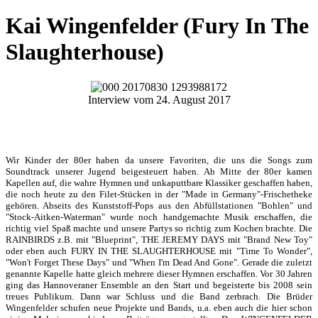
Kai Wingenfelder (Fury In The
Slaughterhouse)
Interview vom 24. August 2017
Wir Kinder der 80er haben da unsere Favoriten, die uns die Songs zum
Soundtrack unserer Jugend beigesteuert haben. Ab Mitte der 80er kamen
Kapellen auf, die wahre Hymnen und unkaputtbare Klassiker geschaffen haben,
die noch heute zu den Filet-Stücken in der "Made in Germany"-Frischetheke
gehören. Abseits des Kunststoff-Pops aus den Abfüllstationen "Bohlen" und
"Stock-Aitken-Waterman" wurde noch handgemachte Musik erschaffen, die
richtig viel Spaß machte und unsere Partys so richtig zum Kochen brachte. Die
RAINBIRDS z.B. mit "Blueprint", THE JEREMY DAYS mit "Brand New Toy"
oder eben auch FURY IN THE SLAUGHTERHOUSE mit "Time To Wonder",
"Won't Forget These Days" und "When I'm Dead And Gone". Gerade die zuletzt
genannte Kapelle hatte gleich mehrere dieser Hymnen erschaffen. Vor 30 Jahren
ging das Hannoveraner Ensemble an den Start und begeisterte bis 2008 sein
treues Publikum. Dann war Schluss und die Band zerbrach. Die Brüder
Wingenfelder schufen neue Projekte und Bands, u.a. eben auch die hier schon