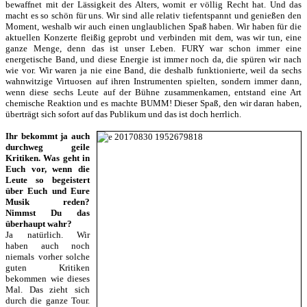
bewaffnet mit der Lässigkeit des Alters, womit er völlig Recht hat. Und das
macht es so schön für uns. Wir sind alle relativ tiefentspannt und genießen den
Moment, weshalb wir auch einen unglaublichen Spaß haben. Wir haben für die
aktuellen Konzerte fleißig geprobt und verbinden mit dem, was wir tun, eine
ganze Menge, denn das ist unser Leben. FURY war schon immer eine
energetische Band, und diese Energie ist immer noch da, die spüren wir nach
wie vor. Wir waren ja nie eine Band, die deshalb funktionierte, weil da sechs
wahnwitzige Virtuosen auf ihren Instrumenten spielten, sondern immer dann,
wenn diese sechs Leute auf der Bühne zusammenkamen, entstand eine Art
chemische Reaktion und es machte BUMM! Dieser Spaß, den wir daran haben,
überträgt sich sofort auf das Publikum und das ist doch herrlich.
Ihr bekommt ja auch
durchweg geile
Kritiken. Was geht in
Euch vor, wenn die
Leute so begeistert
über Euch und Eure
Musik reden?
Nimmst Du das
überhaupt wahr?
Ja natürlich. Wir
haben auch noch
niemals vorher solche
guten Kritiken
bekommen wie dieses
Mal. Das zieht sich
durch die ganze Tour.