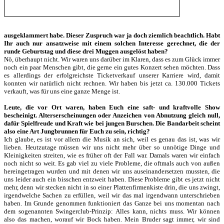
ausgeklammert habe. Dieser Zuspruch war ja doch ziemlich beachtlich. Habt
Ihr auch nur ansatzweise mit einem solchen Interesse gerechnet, die der
runde Geburtstag und diese drei Muggen ausgelöst haben?
Nö, überhaupt nicht. Wir waren uns darüber im Klaren, dass es zum Glück immer
noch ein paar Menschen gibt, die gerne ein gutes Konzert sehen möchten. Dass
es allerdings der erfolgreichste Ticketverkauf unserer Karriere wird, damit
konnten wir natürlich nicht rechnen. Wir haben bis jetzt ca. 130.000 Tickets
verkauft, was für uns eine ganze Menge ist.
Leute, die vor Ort waren, haben Euch eine saft- und kraftvolle Show
bescheinigt. Alterserscheinungen oder Anzeichen von Abnutzung gleich null,
dafür Spielfreude und Kraft wie bei jungen Burschen. Die Bandarbeit scheint
also eine Art Jungbrunnen für Euch zu sein, richtig?
Ich glaube, es ist vor allem die Musik an sich, weil es genau das ist, was wir
lieben. Heutzutage müssen wir uns nicht mehr über so unnötige Dinge und
Kleinigkeiten streiten, wie es früher oft der Fall war. Damals waren wir einfach
noch nicht so weit. Es gab viel zu viele Probleme, die oftmals auch von außen
hereingetragen wurden und mit denen wir uns auseinandersetzen mussten, die
uns leider auch ein bisschen entzweit haben. Diese Probleme gibt es jetzt nicht
mehr, denn wir stecken nicht in so einer Plattenfirmenkiste drin, die uns zwingt,
irgendwelche Sachen zu erfüllen, weil wir das mal irgendwann unterschrieben
haben. Im Grunde genommen funktioniert das Ganze bei uns momentan nach
dem sogenannten Swingerclub-Prinzip: Alles kann, nichts muss. Wir können
also das machen, worauf wir Bock haben. Mein Bruder sagt immer, wir sind