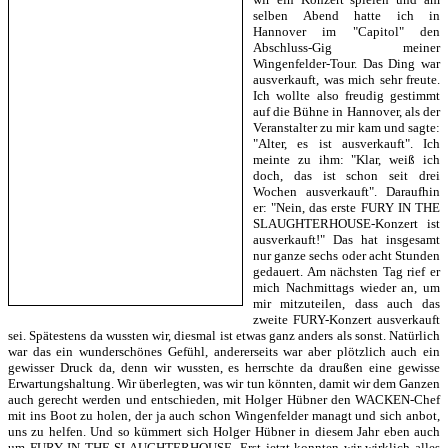
selben Abend hatte ich in
Hannover im "Capitol" den
Abschluss-Gig meiner
Wingenfelder-Tour. Das Ding war
ausverkauft, was mich sehr freute.
Ich wollte also freudig gestimmt
auf die Bühne in Hannover, als der
Veranstalter zu mir kam und sagte:
"Alter, es ist ausverkauft". Ich
meinte zu ihm: "Klar, weiß ich
doch, das ist schon seit drei
Wochen ausverkauft". Daraufhin
er: "Nein, das erste FURY IN THE
SLAUGHTERHOUSE-Konzert ist
ausverkauft!" Das hat insgesamt
nur ganze sechs oder acht Stunden
gedauert. Am nächsten Tag rief er
mich Nachmittags wieder an, um
mir mitzuteilen, dass auch das
zweite FURY-Konzert ausverkauft
sei. Spätestens da wussten wir, diesmal ist etwas ganz anders als sonst. Natürlich
war das ein wunderschönes Gefühl, andererseits war aber plötzlich auch ein
gewisser Druck da, denn wir wussten, es herrschte da draußen eine gewisse
Erwartungshaltung. Wir überlegten, was wir tun könnten, damit wir dem Ganzen
auch gerecht werden und entschieden, mit Holger Hübner den WACKEN-Chef
mit ins Boot zu holen, der ja auch schon Wingenfelder managt und sich anbot,
uns zu helfen. Und so kümmert sich Holger Hübner in diesem Jahr eben auch
um FURY IN THE SLAUGHTERHOUSE. Erst jetzt konnten wir wirklich alles