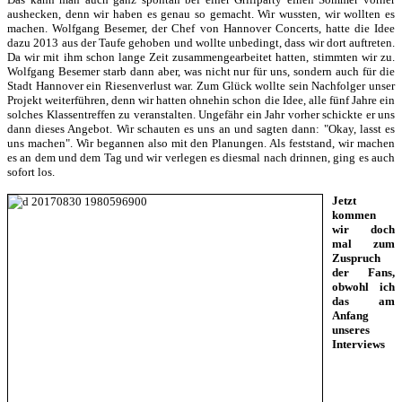
aushecken, denn wir haben es genau so gemacht. Wir wussten, wir wollten es
machen. Wolfgang Besemer, der Chef von Hannover Concerts, hatte die Idee
dazu 2013 aus der Taufe gehoben und wollte unbedingt, dass wir dort auftreten.
Da wir mit ihm schon lange Zeit zusammengearbeitet hatten, stimmten wir zu.
Wolfgang Besemer starb dann aber, was nicht nur für uns, sondern auch für die
Stadt Hannover ein Riesenverlust war. Zum Glück wollte sein Nachfolger unser
Projekt weiterführen, denn wir hatten ohnehin schon die Idee, alle fünf Jahre ein
solches Klassentreffen zu veranstalten. Ungefähr ein Jahr vorher schickte er uns
dann dieses Angebot. Wir schauten es uns an und sagten dann: "Okay, lasst es
uns machen". Wir begannen also mit den Planungen. Als feststand, wir machen
es an dem und dem Tag und wir verlegen es diesmal nach drinnen, ging es auch
sofort los.
Jetzt
kommen
wir doch
mal zum
Zuspruch
der Fans,
obwohl ich
das am
Anfang
unseres
Interviews